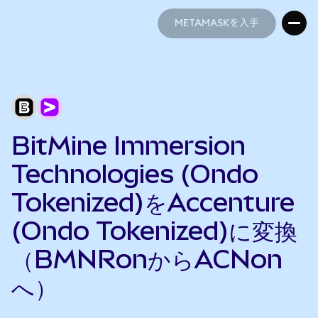
METAMASKを入手
METAMASKを入手
BitMine Immersion
Technologies (Ondo
Tokenized)をAccenture
(Ondo Tokenized)に変換
（BMNRonからACNon
へ）