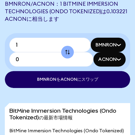
BMNRON/ACNON：1 BITMINE IMMERSION
TECHNOLOGIES (ONDO TOKENIZED)は0.103221
ACNONに相当します
BMNRON
ACNON
BMNRONをACNONにスワップ
BitMine Immersion Technologies (Ondo
Tokenized)の最新市場情報
BitMine Immersion Technologies (Ondo Tokenized)