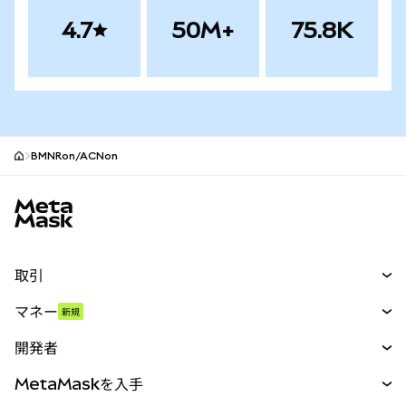
4.7
50M+
75.8K
BMNRon/ACNon
MetaMaskサイトフッター
取引
スワップ
マネー
新規
予測
新規
購入
開発者
パーペチュアル
新規
カード
ドキュメントを表示
MetaMaskを入手
RWA
mUSD
新規
ダッシュボード
トランザクションシールド