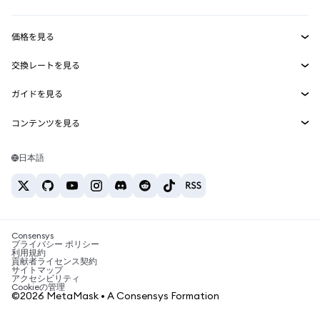
収益化
Smart Accounts Kit
Agent Wallet
新規
価格を見る
埋め込みウォレット
Snaps
ビットコインの価格
交換レートを見る
MetaMask Connect
イーサリアムの価格
報酬
新規
BTC→USD
Solanaの価格
ガイドを見る
Snaps
セキュリティ
ETH→USD
BTCの購入
Shiba Inuの価格
USDT→INR
コンテンツを見る
Web3サービス
サポート
ETHの購入
Pepeの価格
ビットコインウォレット
BTC→USDT
SOLの購入
キャリア
Tetherの価格
Solanaウォレット
日本語
BTC→INR
PEPEの購入
お問い合わせ
USDCの価格
おすすめの暗号資産カード
ETH→USDT
USDTの購入
Chanlinkの価格
おすすめのモバイル暗号資産ウォレット
USDT→PHP
USDCの購入
Polymarketとは？
BTC→EUR
SHIBの購入
Consensys
税制関連ニュース
プライバシー ポリシー
利用規約
BNBの購入
貢献者ライセンス契約
暗号資産の購入方法は？
サイトマップ
アクセシビリティ
ビットコインを売るには？
Cookieの管理
©2026 MetaMask • A Consensys Formation