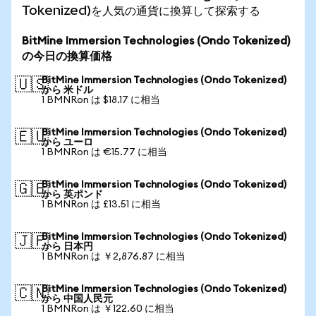
Tokenized)を人気の通貨に換算して探索する
BitMine Immersion Technologies (Ondo Tokenized)
の今日の換算価格
BitMine Immersion Technologies (Ondo Tokenized)
🇺🇸
から 米ドル
1 BMNRon は $18.17 に相当
BitMine Immersion Technologies (Ondo Tokenized)
🇪🇺
から ユーロ
1 BMNRon は €15.77 に相当
BitMine Immersion Technologies (Ondo Tokenized)
🇬🇧
から 英ポンド
1 BMNRon は £13.51 に相当
BitMine Immersion Technologies (Ondo Tokenized)
🇯🇵
から 日本円
1 BMNRon は ￥2,876.87 に相当
BitMine Immersion Technologies (Ondo Tokenized)
🇨🇳
から 中国人民元
1 BMNRon は ￥122.60 に相当