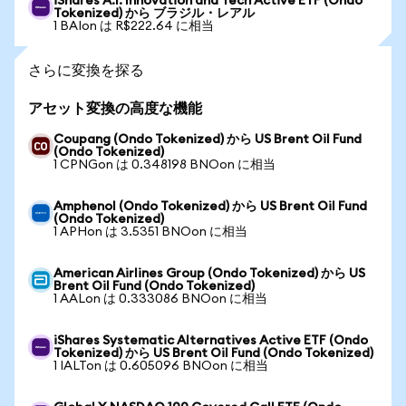
iShares A.I. Innovation and Tech Active ETF (Ondo
Tokenized) から ブラジル・レアル
1 BAIon は R$222.64 に相当
さらに変換を探る
アセット変換の高度な機能
Coupang (Ondo Tokenized) から US Brent Oil Fund
(Ondo Tokenized)
1 CPNGon は 0.348198 BNOon に相当
Amphenol (Ondo Tokenized) から US Brent Oil Fund
(Ondo Tokenized)
1 APHon は 3.5351 BNOon に相当
American Airlines Group (Ondo Tokenized) から US
Brent Oil Fund (Ondo Tokenized)
1 AALon は 0.333086 BNOon に相当
iShares Systematic Alternatives Active ETF (Ondo
Tokenized) から US Brent Oil Fund (Ondo Tokenized)
1 IALTon は 0.605096 BNOon に相当