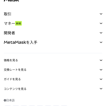
取引
スワップ
マネー
新規
予測
新規
購入
開発者
パーペチュアル
新規
カード
ドキュメントを表示
MetaMaskを入手
RWA
mUSD
新規
ダッシュボード
トランザクションシールド
収益化
Smart Accounts Kit
Agent Wallet
新規
価格を見る
埋め込みウォレット
Snaps
ビットコインの価格
交換レートを見る
MetaMask Connect
イーサリアムの価格
報酬
新規
BTC→USD
Solanaの価格
ガイドを見る
Snaps
セキュリティ
ETH→USD
BTCの購入
Shiba Inuの価格
USDT→INR
コンテンツを見る
Web3サービス
サポート
ETHの購入
Pepeの価格
ビットコインウォレット
BTC→USDT
SOLの購入
キャリア
Tetherの価格
Solanaウォレット
日本語
BTC→INR
PEPEの購入