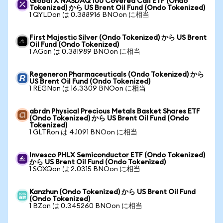
Global X NASDAQ 100 Covered Call ETF (Ondo
Tokenized) から US Brent Oil Fund (Ondo Tokenized)
1 QYLDon は 0.388916 BNOon に相当
First Majestic Silver (Ondo Tokenized) から US Brent
Oil Fund (Ondo Tokenized)
1 AGon は 0.381989 BNOon に相当
Regeneron Pharmaceuticals (Ondo Tokenized) から
US Brent Oil Fund (Ondo Tokenized)
1 REGNon は 16.3309 BNOon に相当
abrdn Physical Precious Metals Basket Shares ETF
(Ondo Tokenized) から US Brent Oil Fund (Ondo
Tokenized)
1 GLTRon は 4.1091 BNOon に相当
Invesco PHLX Semiconductor ETF (Ondo Tokenized)
から US Brent Oil Fund (Ondo Tokenized)
1 SOXQon は 2.0315 BNOon に相当
Kanzhun (Ondo Tokenized) から US Brent Oil Fund
(Ondo Tokenized)
1 BZon は 0.345260 BNOon に相当