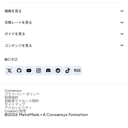
収益化
Smart Accounts Kit
Agent Wallet
新規
価格を見る
埋め込みウォレット
Snaps
ビットコインの価格
交換レートを見る
MetaMask Connect
イーサリアムの価格
報酬
新規
BTC→USD
Solanaの価格
ガイドを見る
Snaps
セキュリティ
ETH→USD
BTCの購入
Shiba Inuの価格
USDT→INR
コンテンツを見る
Web3サービス
サポート
ETHの購入
Pepeの価格
ビットコインウォレット
BTC→USDT
SOLの購入
キャリア
Tetherの価格
Solanaウォレット
日本語
BTC→INR
PEPEの購入
お問い合わせ
USDCの価格
おすすめの暗号資産カード
ETH→USDT
USDTの購入
Chanlinkの価格
おすすめのモバイル暗号資産ウォレット
USDT→PHP
USDCの購入
Polymarketとは？
BTC→EUR
SHIBの購入
Consensys
税制関連ニュース
プライバシー ポリシー
利用規約
BNBの購入
貢献者ライセンス契約
暗号資産の購入方法は？
サイトマップ
アクセシビリティ
ビットコインを売るには？
Cookieの管理
©2026 MetaMask • A Consensys Formation