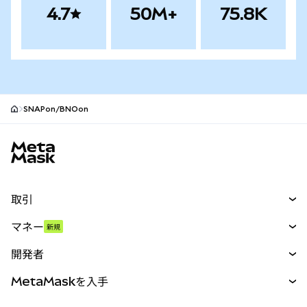
4.7
50M+
75.8K
SNAPon/BNOon
MetaMaskサイトフッター
取引
スワップ
マネー
新規
予測
新規
購入
開発者
パーペチュアル
新規
カード
ドキュメントを表示
MetaMaskを入手
RWA
mUSD
新規
ダッシュボード
トランザクションシールド