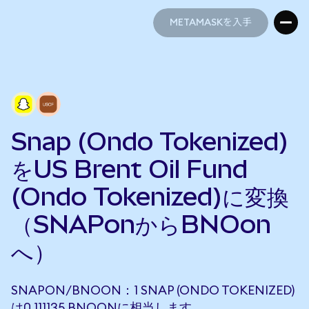
METAMASKを入手
METAMASKを入手
Snap (Ondo Tokenized)
をUS Brent Oil Fund
(Ondo Tokenized)に変換
（SNAPonからBNOon
へ）
SNAPON/BNOON：1 SNAP (ONDO TOKENIZED)
は0.111135 BNOONに相当します