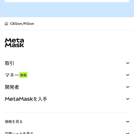
CEGon/FIGon
MetaMaskサイトフッター
取引
スワップ
マネー
新規
予測
新規
購入
開発者
パーペチュアル
新規
カード
ドキュメントを表示
MetaMaskを入手
RWA
mUSD
新規
ダッシュボード
トランザクションシールド
収益化
Smart Accounts Kit
Agent Wallet
新規
価格を見る
埋め込みウォレット
Snaps
ビットコインの価格
交換レートを見る