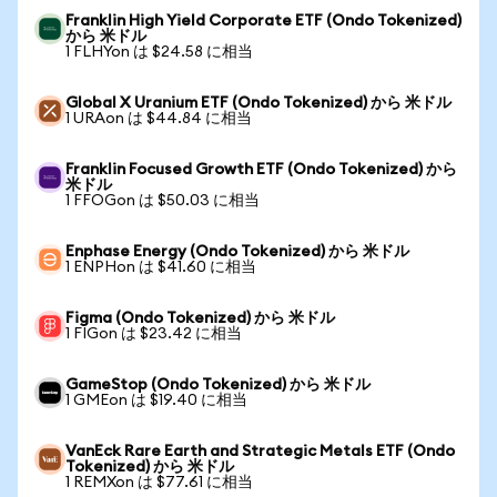
Franklin High Yield Corporate ETF (Ondo Tokenized)
から 米ドル
1 FLHYon は $24.58 に相当
Global X Uranium ETF (Ondo Tokenized) から 米ドル
1 URAon は $44.84 に相当
Franklin Focused Growth ETF (Ondo Tokenized) から
米ドル
1 FFOGon は $50.03 に相当
Enphase Energy (Ondo Tokenized) から 米ドル
1 ENPHon は $41.60 に相当
Figma (Ondo Tokenized) から 米ドル
1 FIGon は $23.42 に相当
GameStop (Ondo Tokenized) から 米ドル
1 GMEon は $19.40 に相当
VanEck Rare Earth and Strategic Metals ETF (Ondo
Tokenized) から 米ドル
1 REMXon は $77.61 に相当