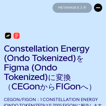
METAMASKを入手
METAMASKを入手
Constellation Energy
(Ondo Tokenized)を
Figma (Ondo
Tokenized)に変換
（CEGonからFIGonへ）
CEGON/FIGON：1 CONSTELLATION ENERGY
(ONDO TOKENIZED)は11.7001 FIGONに相当します