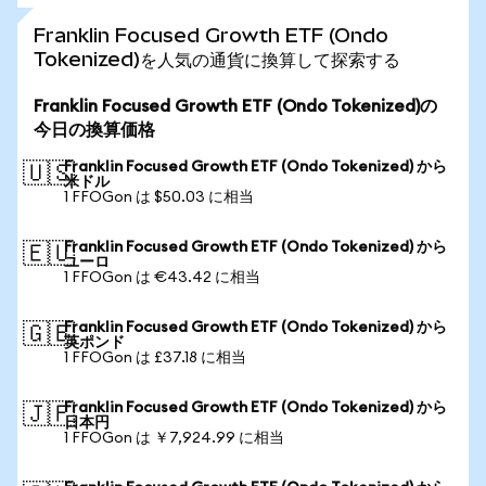
Franklin Focused Growth ETF (Ondo
Tokenized)を人気の通貨に換算して探索する
Franklin Focused Growth ETF (Ondo Tokenized)の
今日の換算価格
Franklin Focused Growth ETF (Ondo Tokenized) から
🇺🇸
米ドル
1 FFOGon は $50.03 に相当
Franklin Focused Growth ETF (Ondo Tokenized) から
🇪🇺
ユーロ
1 FFOGon は €43.42 に相当
Franklin Focused Growth ETF (Ondo Tokenized) から
🇬🇧
英ポンド
1 FFOGon は £37.18 に相当
Franklin Focused Growth ETF (Ondo Tokenized) から
🇯🇵
日本円
1 FFOGon は ￥7,924.99 に相当