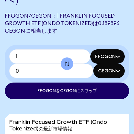
FFOGON/CEGON：1 FRANKLIN FOCUSED
GROWTH ETF (ONDO TOKENIZED)は0.189896
CEGONに相当します
FFOGON
CEGON
FFOGONをCEGONにスワップ
Franklin Focused Growth ETF (Ondo
Tokenized)の最新市場情報