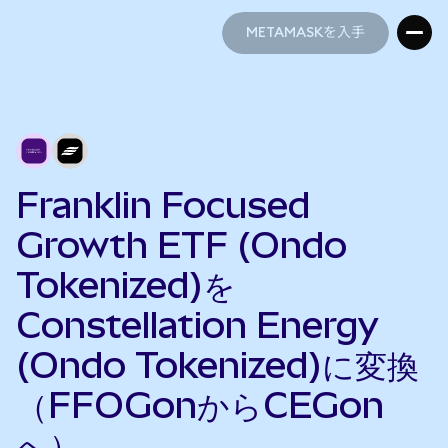
METAMASKを入手
METAMASKを入手
Franklin Focused
Growth ETF (Ondo
Tokenized)を
Constellation Energy
(Ondo Tokenized)に変換
（FFOGonからCEGon
へ）