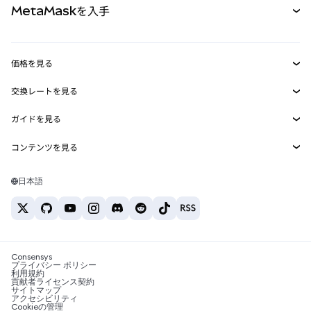
MetaMaskを入手
RWA
mUSD
新規
ダッシュボード
トランザクションシールド
収益化
Smart Accounts Kit
Agent Wallet
新規
価格を見る
埋め込みウォレット
Snaps
ビットコインの価格
交換レートを見る
MetaMask Connect
イーサリアムの価格
報酬
新規
BTC→USD
Solanaの価格
ガイドを見る
Snaps
セキュリティ
ETH→USD
BTCの購入
Shiba Inuの価格
USDT→INR
コンテンツを見る
Web3サービス
サポート
ETHの購入
Pepeの価格
ビットコインウォレット
BTC→USDT
SOLの購入
キャリア
Tetherの価格
Solanaウォレット
日本語
BTC→INR
PEPEの購入
お問い合わせ
USDCの価格
おすすめの暗号資産カード
ETH→USDT
USDTの購入
Chanlinkの価格
おすすめのモバイル暗号資産ウォレット
USDT→PHP
USDCの購入
Polymarketとは？
BTC→EUR
SHIBの購入
Consensys
税制関連ニュース
プライバシー ポリシー
利用規約
BNBの購入
貢献者ライセンス契約
暗号資産の購入方法は？
サイトマップ
アクセシビリティ
ビットコインを売るには？
Cookieの管理