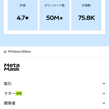
評価
ダウンロード数
評価数
4.7
50M+
75.8K
FFOGon/CEGon
MetaMaskサイトフッター
取引
スワップ
マネー
新規
予測
新規
購入
開発者
パーペチュアル
新規
カード
ドキュメントを表示