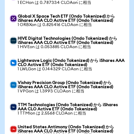
1 ECHon は 0.787334 CLOAon に相当
Global X Space Tech ETF (Ondo Tokenized) から
iShares AAA CLO Active ETF (Ondo Tokenized)
1 ORBXon は 0.825416 CLOAon に相当
HIVE Digital Technologies (Ondo Tokenized) から
iShares AAA CLO Active ETF (Ondo Tokenized)
1 HIVEon は 0.053885 CLOAon に相当
Lightwave Logic (Ondo Tokenized) から iShares AAA
CLO Active ETF (Ondo Tokenized)
1 LWLGon は 0.144329 CLOAon に相当
Vishay Precision Group (Ondo Tokenized) から
iShares AAA CLO Active ETF (Ondo Tokenized)
1 VPGon は 1.3993 CLOAon に相当
TTM Technologies (Ondo Tokenized) から iShares
AAA CLO Active ETF (Ondo Tokenized)
1 TTMIon は 2.5568 CLOAon に相当
United States Antimony (Ondo Tokenized) から
iShares AAA CLO Active ETF (Ondo Tokenized)