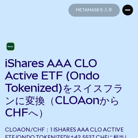
METAMASKを入手
METAMASKを入手
iShares AAA CLO
Active ETF (Ondo
Tokenized)をスイスフラ
ンに変換（CLOAonから
CHFへ）
CLOAON/CHF：1 ISHARES AAA CLO ACTIVE
ETF (ONDO TOKENIZED)は42.5527 CHFに相当し