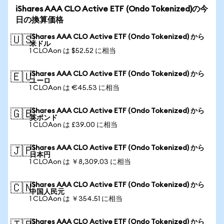
iShares AAA CLO Active ETF (Ondo Tokenized)の今
日の換算価格
iShares AAA CLO Active ETF (Ondo Tokenized) から
🇺🇸
米ドル
1 CLOAon は $52.52 に相当
iShares AAA CLO Active ETF (Ondo Tokenized) から
🇪🇺
ユーロ
1 CLOAon は €45.53 に相当
iShares AAA CLO Active ETF (Ondo Tokenized) から
🇬🇧
英ポンド
1 CLOAon は £39.00 に相当
iShares AAA CLO Active ETF (Ondo Tokenized) から
🇯🇵
日本円
1 CLOAon は ￥8,309.03 に相当
iShares AAA CLO Active ETF (Ondo Tokenized) から
🇨🇳
中国人民元
1 CLOAon は ￥354.51 に相当
iShares AAA CLO Active ETF (Ondo Tokenized) から