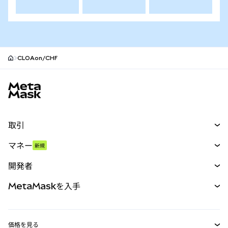
CLOAon/CHF
MetaMaskサイトフッター
取引
スワップ
マネー
新規
予測
新規
購入
開発者
パーペチュアル
新規
カード
ドキュメントを表示
MetaMaskを入手
RWA
mUSD
新規
ダッシュボード
トランザクションシールド
収益化
Smart Accounts Kit
Agent Wallet
新規
価格を見る