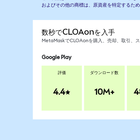
およびその他の商標は、原資産を特定するため
数秒でCLOAonを入手
MetaMaskでCLOAonを購入、売却、取
Google Play
評価
ダウンロード数
4.4
10M+
4