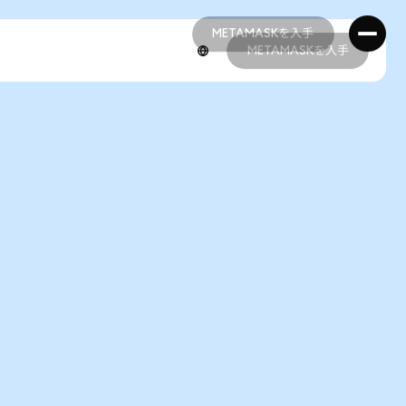
METAMASKを入手
METAMASKを入手
METAMASKを入手
METAMASKを入手