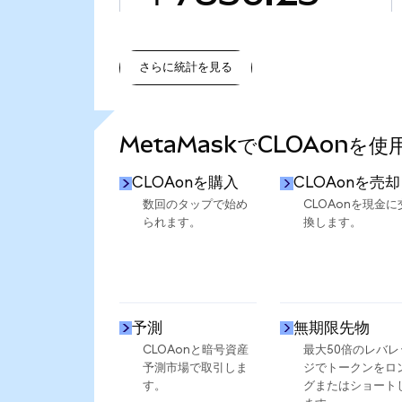
さらに統計を見る
さらに統計を見る
MetaMaskでCLOAonを
CLOAonを購入
CLOAonを売却
数回のタップで始め
CLOAonを現金に
られます。
換します。
予測
無期限先物
CLOAonと暗号資産
最大50倍のレバレ
予測市場で取引しま
ジでトークンをロ
す。
グまたはショート