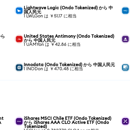
Lightwave Logic (Ondo Tokenized) から 中
国人民元
1 LWLGon は ￥51.17 に相当
 から
United States Antimony (Ondo Tokenized)
から 中国人民元
1 UAMYon は ￥42.86 に相当
Innodata (Ondo Tokenized) から 中国人民元
1 INODon は ￥470.48 に相当
nt
iShares MSCI Chile ETF (Ondo Tokenized)
A
から iShares AAA CLO Active ETF (Ondo
Tokenized)