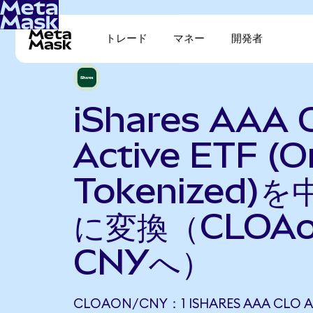
トレード
マネー
開発者
iShares AAA 
Active ETF (
Tokenized)
に変換（CLOA
CNYへ）
CLOAON/CNY：1 ISHARES AAA CLO A