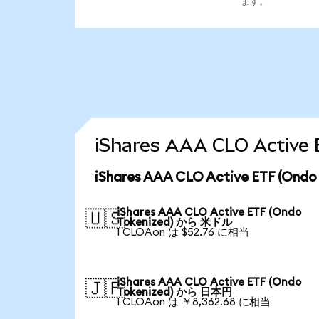
ます。
iShares AAA CLO Act
iShares AAA CLO Active ETF (
iShares AAA CLO Active ETF (Ondo
🇺🇸
Tokenized) から 米ドル
1 CLOAon は $52.76 に相当
iShares AAA CLO Active ETF (Ondo
🇯🇵
Tokenized) から 日本円
1 CLOAon は ￥8,362.68 に相当