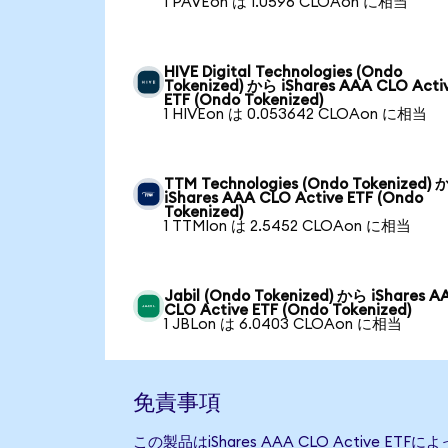
1 PAVEon は 1.0596 CLOAon に相当
HIVE Digital Technologies (Ondo
Tokenized) から iShares AAA CLO Acti
ETF (Ondo Tokenized)
1 HIVEon は 0.053642 CLOAon に相当
TTM Technologies (Ondo Tokenized)
iShares AAA CLO Active ETF (Ondo
Tokenized)
1 TTMIon は 2.5452 CLOAon に相当
Jabil (Ondo Tokenized) から iShares A
CLO Active ETF (Ondo Tokenized)
1 JBLon は 6.0403 CLOAon に相当
免責事項
この製品はiShares AAA CLO Active 