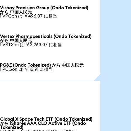
Vishay Precision Group (Ondo Tokenized)
から 中国人民元
1 VPGon は ￥496.07 に相当
Vertex Pharmaceuticals (Ondo Tokenized)
から 中国人民元
1 VRTXon は ￥3,263.07 に相当
PG&E (Ondo Tokenized) から 中国人民元
1 PCGon は ￥116.91 に相当
Global X Space Tech ETF (Ondo Tokenized)
から iShares AAA CLO Active ETF (Ondo
Tokenized)