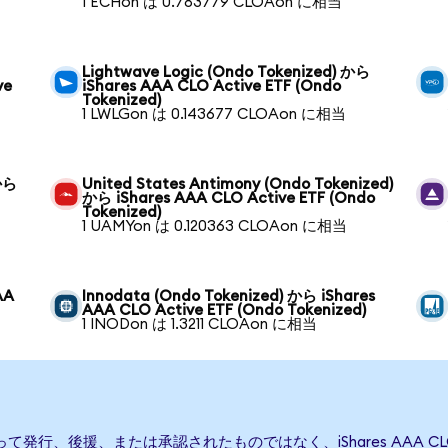
1 ECHon は 0.783779 CLOAon に相当
Lightwave Logic (Ondo Tokenized) から
ve
iShares AAA CLO Active ETF (Ondo
Tokenized)
1 LWLGon は 0.143677 CLOAon に相当
 から
United States Antimony (Ondo Tokenized)
から iShares AAA CLO Active ETF (Ondo
Tokenized)
1 UAMYon は 0.120363 CLOAon に相当
AA
Innodata (Ondo Tokenized) から iShares
AAA CLO Active ETF (Ondo Tokenized)
1 INODon は 1.3211 CLOAon に相当
ETFによって発行、後援、または承認されたものではなく、iShares AAA 