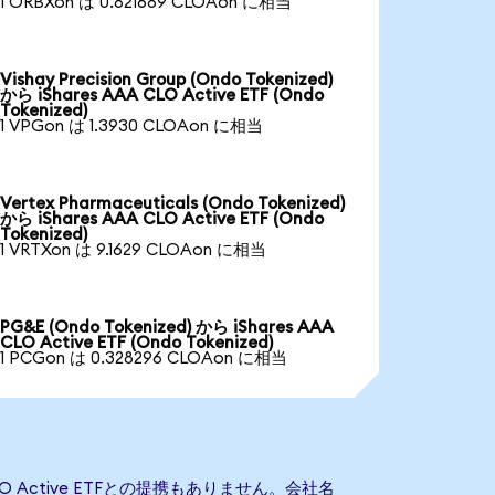
1 ORBXon は 0.821689 CLOAon に相当
Vishay Precision Group (Ondo Tokenized)
から iShares AAA CLO Active ETF (Ondo
Tokenized)
1 VPGon は 1.3930 CLOAon に相当
Vertex Pharmaceuticals (Ondo Tokenized)
から iShares AAA CLO Active ETF (Ondo
Tokenized)
1 VRTXon は 9.1629 CLOAon に相当
PG&E (Ondo Tokenized) から iShares AAA
CLO Active ETF (Ondo Tokenized)
1 PCGon は 0.328296 CLOAon に相当
CLO Active ETFとの提携もありません。会社名