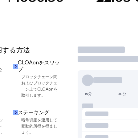
使用する方法
取引
CLOAonをスワッ
プ
交
ブロックチェーン間
およびブロックチェ
ーン上でCLOAonを
15分
30分
取引します。
ステーキング
ッ
暗号資産を運用して
ン
受動的所得を得まし
し
ょう。