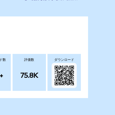
ド数
評価数
ダウンロード
+
75.8K