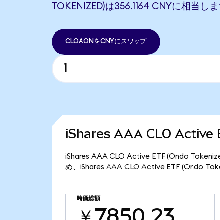
TOKENIZED)は356.1164 CNYに相当し
CLOAONをCNYにスワップ
iShares AAA CLO Activ
iShares AAA CLO Active ETF (Ondo
め、iShares AAA CLO Active ETF (Ond
時価総額
￥7850.23