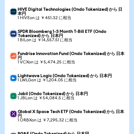
HIVE Digital Technologies (Ondo Tokenized) から 日
本円
1 HIVEon は ￥451.32 に相当
SPDR Bloomberg 1-3 Month T-Bill ETF (Ondo
Tokenized) から 日本円
1 BILon は ￥14,557.51 に相当
Fundrise Innovation Fund (Ondo Tokenized) から 日本
円
1 VCXon は ￥5,474.25 に相当
Lightwave Logic (Ondo Tokenized) から 日本円
1 LWLGon は ￥1,204.05 に相当
Jabil (Ondo Tokenized) から 日本円
1 JBLon は ￥54,084.5 に相当
Global X Space Tech ETF (Ondo Tokenized) から 日本
円
1 ORBXon は ￥7,295.32 に相当