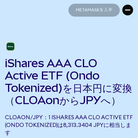
METAMASKを入手
METAMASKを入手
iShares AAA CLO
Active ETF (Ondo
Tokenized)を日本円に変換
（CLOAonからJPYへ）
CLOAON/JPY：1 ISHARES AAA CLO ACTIVE ETF
(ONDO TOKENIZED)は8,313.3404 JPYに相当しま
す