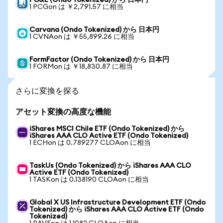
PG&E (Ondo Tokenized) から 日本円
1 PCGon は ￥2,791.57 に相当
Carvana (Ondo Tokenized) から 日本円
1 CVNAon は ￥55,899.26 に相当
FormFactor (Ondo Tokenized) から 日本円
1 FORMon は ￥18,830.87 に相当
さらに変換を探る
アセット変換の高度な機能
iShares MSCI Chile ETF (Ondo Tokenized) から
iShares AAA CLO Active ETF (Ondo Tokenized)
1 ECHon は 0.789277 CLOAon に相当
TaskUs (Ondo Tokenized) から iShares AAA CLO
Active ETF (Ondo Tokenized)
1 TASKon は 0.138190 CLOAon に相当
Global X US Infrastructure Development ETF (Ondo
Tokenized) から iShares AAA CLO Active ETF (Ondo
Tokenized)