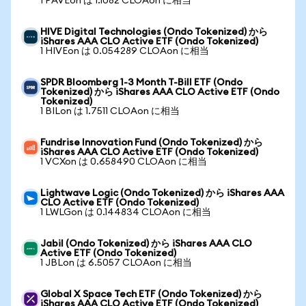
1 PAVEon は 1.1082 CLOAon に相当
HIVE Digital Technologies (Ondo Tokenized) から
iShares AAA CLO Active ETF (Ondo Tokenized)
1 HIVEon は 0.054289 CLOAon に相当
SPDR Bloomberg 1-3 Month T-Bill ETF (Ondo
Tokenized) から iShares AAA CLO Active ETF (Ondo
Tokenized)
1 BILon は 1.7511 CLOAon に相当
Fundrise Innovation Fund (Ondo Tokenized) から
iShares AAA CLO Active ETF (Ondo Tokenized)
1 VCXon は 0.658490 CLOAon に相当
Lightwave Logic (Ondo Tokenized) から iShares AAA
CLO Active ETF (Ondo Tokenized)
1 LWLGon は 0.144834 CLOAon に相当
Jabil (Ondo Tokenized) から iShares AAA CLO
Active ETF (Ondo Tokenized)
1 JBLon は 6.5057 CLOAon に相当
Global X Space Tech ETF (Ondo Tokenized) から
iShares AAA CLO Active ETF (Ondo Tokenized)