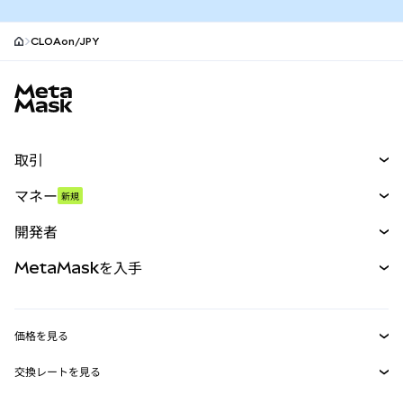
CLOAon/JPY
MetaMaskサイトフッター
取引
スワップ
マネー
新規
予測
新規
購入
開発者
パーペチュアル
新規
カード
ドキュメントを表示
MetaMaskを入手
RWA
mUSD
新規
ダッシュボード
トランザクションシールド
収益化
Smart Accounts Kit
Agent Wallet
新規
価格を見る
埋め込みウォレット
Snaps
ビットコインの価格
交換レートを見る
MetaMask Connect
イーサリアムの価格
報酬
新規
BTC→USD