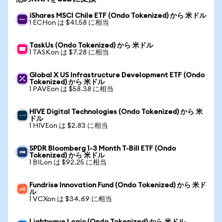
iShares MSCI Chile ETF (Ondo Tokenized) から 米ドル
1 ECHon は $41.58 に相当
TaskUs (Ondo Tokenized) から 米ドル
1 TASKon は $7.28 に相当
Global X US Infrastructure Development ETF (Ondo
Tokenized) から 米ドル
1 PAVEon は $58.38 に相当
HIVE Digital Technologies (Ondo Tokenized) から 米
ドル
1 HIVEon は $2.83 に相当
SPDR Bloomberg 1-3 Month T-Bill ETF (Ondo
Tokenized) から 米ドル
1 BILon は $92.25 に相当
Fundrise Innovation Fund (Ondo Tokenized) から 米ド
ル
1 VCXon は $34.69 に相当