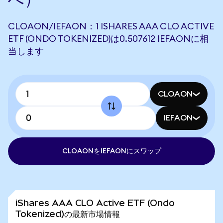
CLOAON/IEFAON：1 ISHARES AAA CLO ACTIVE
ETF (ONDO TOKENIZED)は0.507612 IEFAONに相
当します
CLOAON
IEFAON
CLOAONをIEFAONにスワップ
iShares AAA CLO Active ETF (Ondo
Tokenized)の最新市場情報