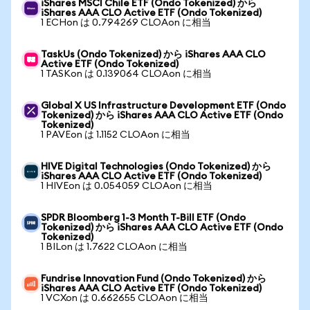
iShares MSCI Chile ETF (Ondo Tokenized) から
iShares AAA CLO Active ETF (Ondo Tokenized)
1 ECHon は 0.794269 CLOAon に相当
TaskUs (Ondo Tokenized) から iShares AAA CLO
Active ETF (Ondo Tokenized)
1 TASKon は 0.139064 CLOAon に相当
Global X US Infrastructure Development ETF (Ondo
Tokenized) から iShares AAA CLO Active ETF (Ondo
Tokenized)
1 PAVEon は 1.1152 CLOAon に相当
HIVE Digital Technologies (Ondo Tokenized) から
iShares AAA CLO Active ETF (Ondo Tokenized)
1 HIVEon は 0.054059 CLOAon に相当
SPDR Bloomberg 1-3 Month T-Bill ETF (Ondo
Tokenized) から iShares AAA CLO Active ETF (Ondo
Tokenized)
1 BILon は 1.7622 CLOAon に相当
Fundrise Innovation Fund (Ondo Tokenized) から
iShares AAA CLO Active ETF (Ondo Tokenized)
1 VCXon は 0.662655 CLOAon に相当