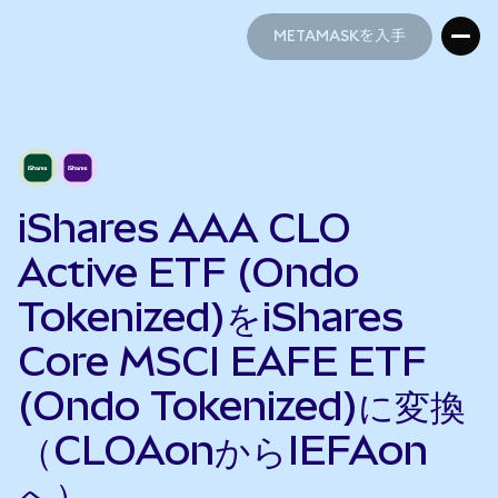
METAMASKを入手
METAMASKを入手
iShares AAA CLO
Active ETF (Ondo
Tokenized)をiShares
Core MSCI EAFE ETF
(Ondo Tokenized)に変換
（CLOAonからIEFAon
へ）