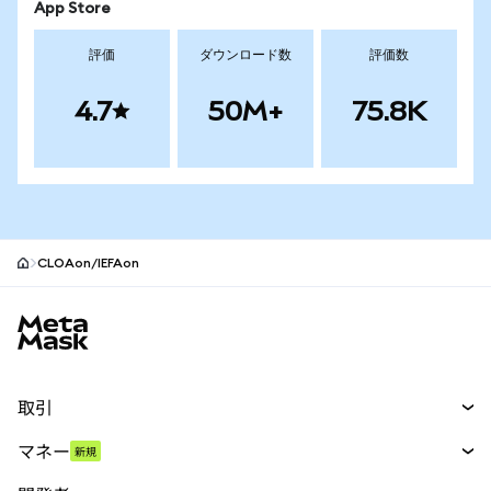
App Store
評価
ダウンロード数
評価数
4.7
50M+
75.8K
CLOAon/IEFAon
MetaMaskサイトフッター
取引
スワップ
マネー
新規
予測
新規
購入