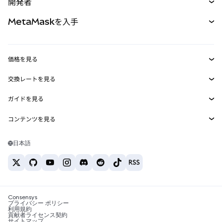
開発者
パーペチュアル
新規
カード
ドキュメントを表示
MetaMaskを入手
RWA
mUSD
新規
ダッシュボード
トランザクションシールド
収益化
Smart Accounts Kit
Agent Wallet
新規
価格を見る
埋め込みウォレット
Snaps
ビットコインの価格
交換レートを見る
MetaMask Connect
イーサリアムの価格
報酬
新規
BTC→USD
Solanaの価格
ガイドを見る
Snaps
セキュリティ
ETH→USD
BTCの購入
Shiba Inuの価格
USDT→INR
コンテンツを見る
Web3サービス
サポート
ETHの購入
Pepeの価格
ビットコインウォレット
BTC→USDT
SOLの購入
キャリア
Tetherの価格
Solanaウォレット
日本語
BTC→INR
PEPEの購入
お問い合わせ
USDCの価格
おすすめの暗号資産カード
ETH→USDT
USDTの購入
Chanlinkの価格
おすすめのモバイル暗号資産ウォレット
USDT→PHP
USDCの購入
Polymarketとは？
BTC→EUR
SHIBの購入
Consensys
税制関連ニュース
プライバシー ポリシー
利用規約
BNBの購入
貢献者ライセンス契約
暗号資産の購入方法は？
サイトマップ