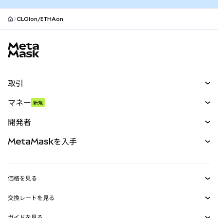
CLOIon/ETHAon
MetaMaskサイトフッター
取引
スワップ
マネー
新規
予測
新規
購入
開発者
パーペチュアル
新規
カード
ドキュメントを表示
MetaMaskを入手
RWA
mUSD
新規
ダッシュボード
トランザクションシールド
収益化
Smart Accounts Kit
Agent Wallet
新規
価格を見る
埋め込みウォレット
Snaps
ビットコインの価格
交換レートを見る
MetaMask Connect
イーサリアムの価格
報酬
新規
BTC→USD
Solanaの価格
ガイドを見る