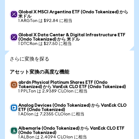
Global X MSCI Argentina ETF (Ondo Tokenized) から
米ドル
1 ARGTon は $92.84 に相当
Global X Data Center & Digital Infrastructure ETF
(Ondo Tokenized) から 米ドル
1 DTCRon は $27.50 に相当
さらに変換を探る
アセット変換の高度な機能
abrdn Physical Platinum Shares ETF (Ondo
Tokenized) から VanEck CLO ETF (Ondo Tokenized)
1 PPLTon は 2.9389 CLOIon に相当
Analog Devices (Ondo Tokenized) から VanEck CLO
ETF (Ondo Tokenized)
1 ADIon は 7.2355 CLOIon に相当
Albemarle (Ondo Tokenized) から VanEck CLO ETF
(Ondo Tokenized)
1 ALBon は 2.4094 CLOIon に相当