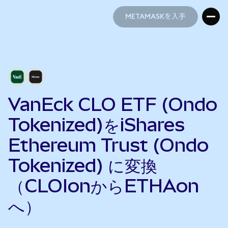
METAMASKを入手
METAMASKを入手
VanEck CLO ETF (Ondo
Tokenized)をiShares
Ethereum Trust (Ondo
Tokenized) に変換
（CLOIonからETHAon
へ）