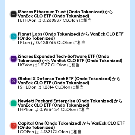
iShares Ethereum Trust (Ondo Tokenized) から
VanEck CLO ETF (Ondo Tokenized)
1 ETHAon は 0.268537 CLOIon に相当
Planet Labs (Ondo Tokenized) から VanEck CLO ETF
(Ondo Tokenized)
1 PLon は 0.438766 CLOIon に相当
iShares Expanded Tech-Software ETF (Ondo
Tokenized) から VanEck CLO ETF (Ondo Tokenized)
1 IGVon は 1.9177 CLOIon に相当
Global X Defense Tech ETF (Ondo Tokenized) から
VanEck CLO ETF (Ondo Tokenized)
1 SHLDon は 1.2814 CLOIon に相当
Hewlett Packard Enterprise (Ondo Tokenized) から
VanEck CLO ETF (Ondo Tokenized)
1 HPEon は 0.986434 CLOIon に相当
Capital One (Ondo Tokenized) から VanEck CLO ETF
(Ondo Tokenized)
1 COFon は 4.1331 CLOIon に相当