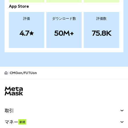
App Store
評価
ダウンロード数
評価数
4.7
50M+
75.8K
CMGon/FUTUon
MetaMaskサイトフッター
取引
スワップ
マネー
新規
予測
新規
購入