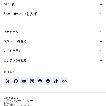
開発者
パーペチュアル
新規
カード
ドキュメントを表示
MetaMaskを入手
RWA
mUSD
新規
ダッシュボード
トランザクションシールド
収益化
Smart Accounts Kit
Agent Wallet
新規
価格を見る
埋め込みウォレット
Snaps
ビットコインの価格
交換レートを見る
MetaMask Connect
イーサリアムの価格
報酬
新規
BTC→USD
Solanaの価格
ガイドを見る
Snaps
セキュリティ
ETH→USD
BTCの購入
Shiba Inuの価格
USDT→INR
コンテンツを見る
Web3サービス
サポート
ETHの購入
Pepeの価格
ビットコインウォレット
BTC→USDT
SOLの購入
キャリア
Tetherの価格
Solanaウォレット
日本語
BTC→INR
PEPEの購入
お問い合わせ
USDCの価格
おすすめの暗号資産カード
ETH→USDT
USDTの購入
Chanlinkの価格
おすすめのモバイル暗号資産ウォレット
USDT→PHP
USDCの購入
Polymarketとは？
BTC→EUR
SHIBの購入
Consensys
税制関連ニュース
プライバシー ポリシー
利用規約
BNBの購入