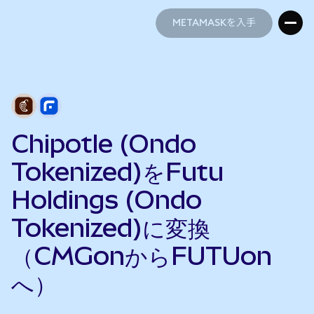
METAMASKを入手
METAMASKを入手
Chipotle (Ondo
Tokenized)をFutu
Holdings (Ondo
Tokenized)に変換
（CMGonからFUTUon
へ）