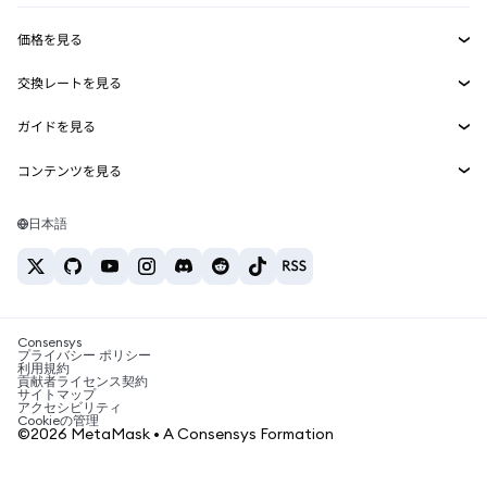
収益化
Smart Accounts Kit
Agent Wallet
新規
価格を見る
埋め込みウォレット
Snaps
ビットコインの価格
交換レートを見る
MetaMask Connect
イーサリアムの価格
報酬
新規
BTC→USD
Solanaの価格
ガイドを見る
Snaps
セキュリティ
ETH→USD
BTCの購入
Shiba Inuの価格
USDT→INR
コンテンツを見る
Web3サービス
サポート
ETHの購入
Pepeの価格
ビットコインウォレット
BTC→USDT
SOLの購入
キャリア
Tetherの価格
Solanaウォレット
日本語
BTC→INR
PEPEの購入
お問い合わせ
USDCの価格
おすすめの暗号資産カード
ETH→USDT
USDTの購入
Chanlinkの価格
おすすめのモバイル暗号資産ウォレット
USDT→PHP
USDCの購入
Polymarketとは？
BTC→EUR
SHIBの購入
Consensys
税制関連ニュース
プライバシー ポリシー
利用規約
BNBの購入
貢献者ライセンス契約
暗号資産の購入方法は？
サイトマップ
アクセシビリティ
ビットコインを売るには？
Cookieの管理
©2026 MetaMask • A Consensys Formation