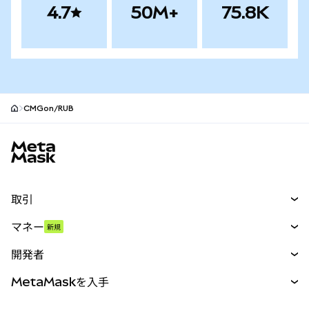
4.7
50M+
75.8K
CMGon/RUB
MetaMaskサイトフッター
取引
スワップ
マネー
新規
予測
新規
購入
開発者
パーペチュアル
新規
カード
ドキュメントを表示
MetaMaskを入手
RWA
mUSD
新規
ダッシュボード
トランザクションシールド