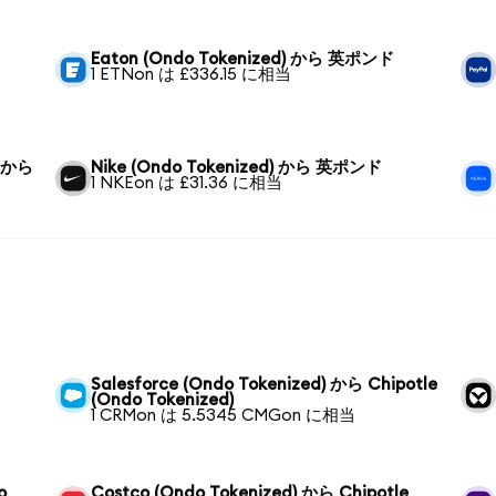
Eaton (Ondo Tokenized) から 英ポンド
1 ETNon は £336.15 に相当
) から
Nike (Ondo Tokenized) から 英ポンド
1 NKEon は £31.36 に相当
Salesforce (Ondo Tokenized) から Chipotle
(Ondo Tokenized)
1 CRMon は 5.5345 CMGon に相当
o
Costco (Ondo Tokenized) から Chipotle