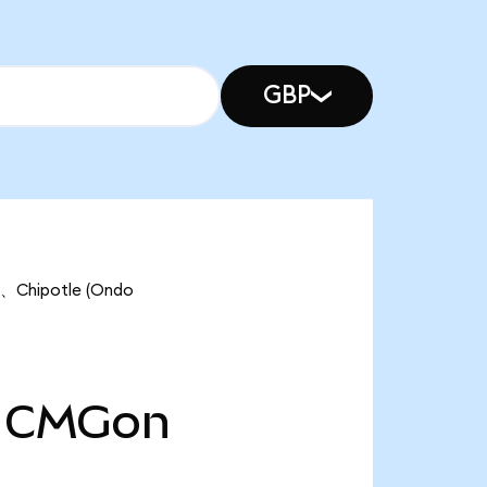
GBP
hipotle (Ondo
CMGon