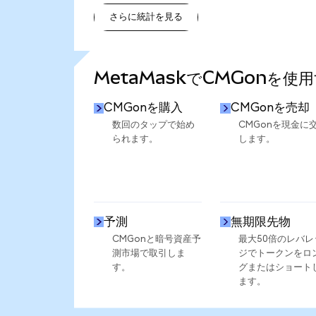
さらに統計を見る
さらに統計を見る
MetaMaskでCMGonを使
CMGonを購入
CMGonを売却
数回のタップで始め
CMGonを現金に
られます。
します。
予測
無期限先物
CMGonと暗号資産予
最大50倍のレバレ
測市場で取引しま
ジでトークンをロ
す。
グまたはショート
ます。