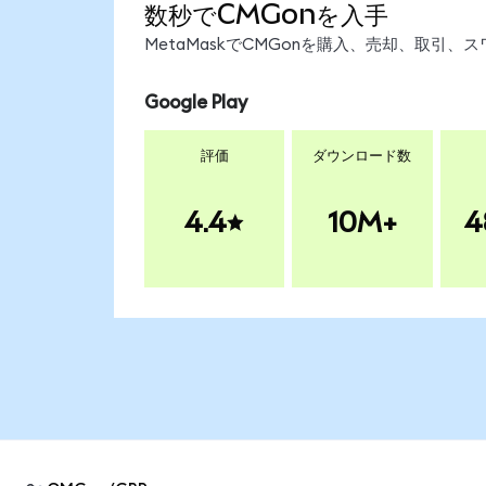
数秒でCMGonを入手
MetaMaskでCMGonを購入、売却、取引
Google Play
評価
ダウンロード数
4.4
10M+
4