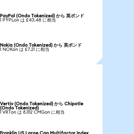
PayPal (Ondo Tokenized) から 英ポンド
1 PYPLon は £43.48 に相当
Nokia (Ondo Tokenized) から 英ポンド
1 NOKon は £7.21 に相当
Vertiv (Ondo Tokenized) から Chipotle
(Ondo Tokenized)
1 VRTon は 8.1112 CMGon に相当
Franklin US Large Cap Multifactor Index