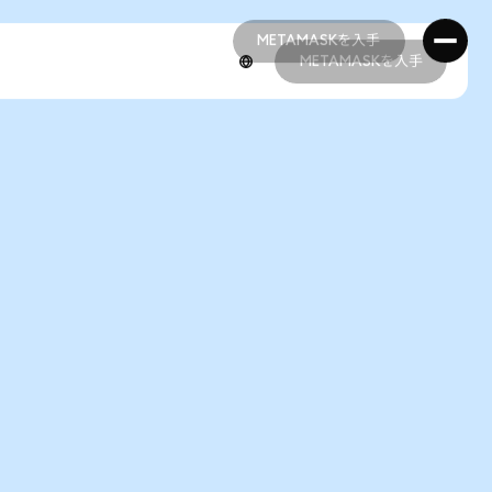
METAMASKを入手
METAMASKを入手
METAMASKを入手
METAMASKを入手