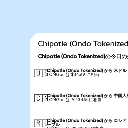
Chipotle (Ondo Toke
Chipotle (Ondo Tokenized)の
Chipotle (Ondo Tokenized) から 米ドル
🇺🇸
1 CMGon は $34.69 に相当
Chipotle (Ondo Tokenized) から 中国
🇨🇳
1 CMGon は ￥234.15 に相当
Chipotle (Ondo Tokenized) から ロシ
🇷🇺
ーブル