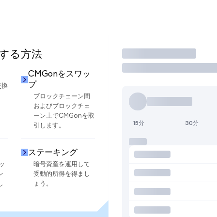
用する方法
取引
CMGonをスワッ
プ
交換
ブロックチェーン間
およびブロックチェ
ーン上でCMGonを取
15分
30分
引します。
ステーキング
ッ
暗号資産を運用して
ン
受動的所得を得まし
し
ょう。