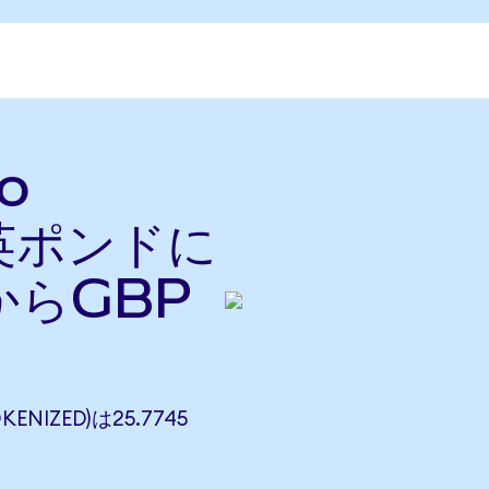
do
を英ポンドに
からGBP
ENIZED)は25.7745