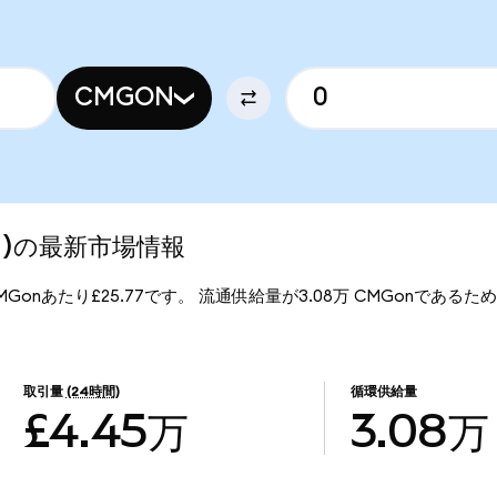
CMGON
ized)の最新市場情報
、1CMGonあたり£25.77です。 流通供給量が3.08万 CMGonであるため、C
。
取引量
(24時間)
循環供給量
£4.45万
3.08万