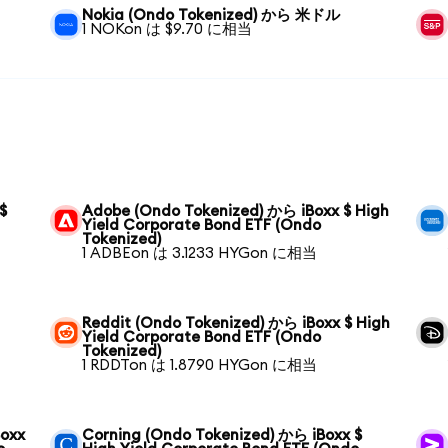
Nokia (Ondo Tokenized) から 米ドル
1 NOKon は $9.70 に相当
$
Adobe (Ondo Tokenized) から iBoxx $ High
Yield Corporate Bond ETF (Ondo
Tokenized)
1 ADBEon は 3.1233 HYGon に相当
Reddit (Ondo Tokenized) から iBoxx $ High
Yield Corporate Bond ETF (Ondo
Tokenized)
1 RDDTon は 1.8790 HYGon に相当
Boxx
Corning (Ondo Tokenized) から iBoxx $