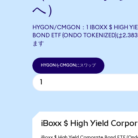
へ）
HYGON/CMGON：1 IBOXX $ HIGH YI
BOND ETF (ONDO TOKENIZED)は2.
ます
HYGONをCMGONにスワップ
iBoxx $ High Yield Cor
iBoxx $ High Yield Corporate Bond 