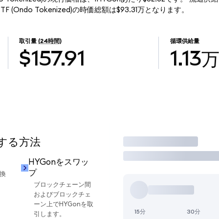
ond ETF (Ondo Tokenized)の時価総額は$93.31万となります。
取引量
(24時間)
循環供給量
$157.91
1.13
用する方法
取引
HYGonをスワッ
プ
交換
ブロックチェーン間
およびブロックチェ
ーン上でHYGonを取
15分
30分
引します。