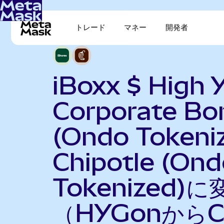
トレード
マネー
開発者
iBoxx $ High Y
Corporate Bo
(Ondo Tokeni
Chipotle (On
Tokenized)に
（HYGonからC