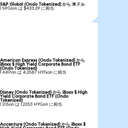
S&P Global (Ondo Tokenized) から 米ドル
1 SPGIon は $433.29 に相当
American Express (Ondo Tokenized) から
iBoxx $ High Yield Corporate Bond ETF
(Ondo Tokenized)
1 AXPon は 4.2587 HYGon に相当
Disney (Ondo Tokenized) から iBoxx $ High
Yield Corporate Bond ETF (Ondo
Tokenized)
1 DISon は 1.2253 HYGon に相当
Accenture (Ondo Tokenized) から iBoxx $