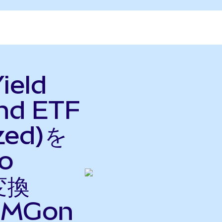
ield
nd ETF
zed)を
do
変換
MGon