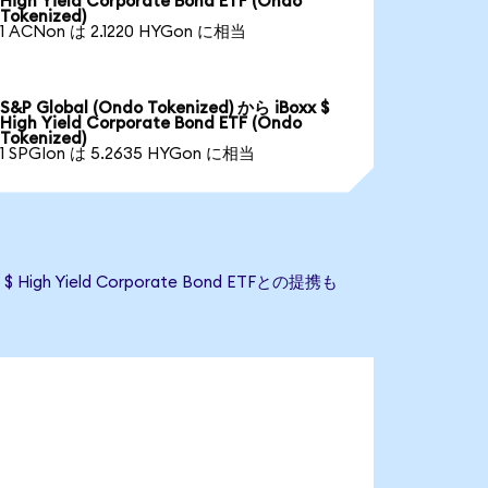
High Yield Corporate Bond ETF (Ondo
Tokenized)
1 ACNon は 2.1220 HYGon に相当
S&P Global (Ondo Tokenized) から iBoxx $
High Yield Corporate Bond ETF (Ondo
Tokenized)
1 SPGIon は 5.2635 HYGon に相当
gh Yield Corporate Bond ETFとの提携も