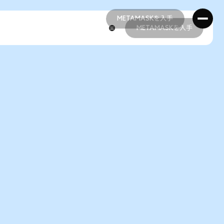
METAMASKを入手
METAMASKを入手
METAMASKを入手
METAMASKを入手