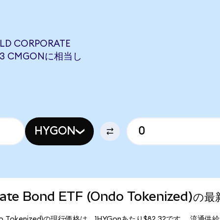
ELD CORPORATE
3833 CMGONに相当し
HYGON
porate Bond ETF (Ondo Tokenized
ETF (Ondo Tokenized)の現行価格は、1HYGonあたり$82.32です。 流通