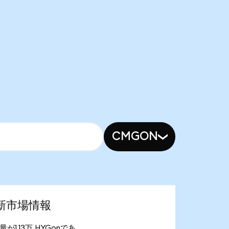
CMGON
)の最新市場情報
供給量が1.13万 HYGonであ