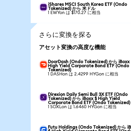
iShares MSCI South Korea ETF (Ondo
Tokenized) から 米ドル
1 EWYon は $170.27 に相当
さらに変換を探る
アセット変換の高度な機能
DoorDash (Ondo Tokenized) から iBoxx 
High Yield Corporate Bond ETF (Ondo
Tokenized)
1 DASHon は 2.4299 HYGon に相当
Direxion Daily Semi Bull 3X ETF (Ondo
Tokenized) から iBoxx $ High Yield
Corporate Bond ETF (Ondo Tokenized)
1 SOXLon は 1.6460 HYGon に相当
Futu Holdings (Ondo Tokenized) から i