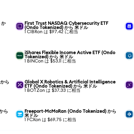
) か
First Trust NASDAQ Cybersecurity ETF
(Ondo Tokenized) から 米ドル
1 CIBRon は $97.42 に相当
iShares Flexible Income Active ETF (Ondo
Tokenized) から 米ドル
1 BINCon は $53.11 に相当
) から
Global X Robotics & Artificial Intelligence
ETF (Ondo Tokenized) から 米ドル
1 BOTZon は $37.33 に相当
) から
Freeport-McMoRan (Ondo Tokenized) から
米ドル
1 FCXon は $69.75 に相当