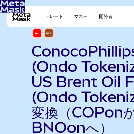
トレード
マネー
開発者
ConocoPhillip
(Ondo Tokeni
US Brent Oil 
(Ondo Tokeni
変換（COPon
BNOonへ）