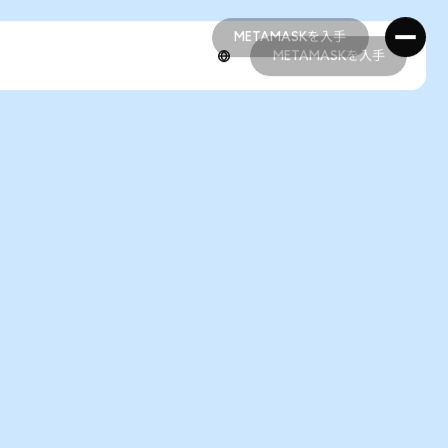
METAMASKを入手
METAMASKを入手
METAMASKを入手
METAMASKを入手