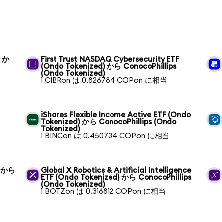
) か
First Trust NASDAQ Cybersecurity ETF
(Ondo Tokenized) から ConocoPhillips
(Ondo Tokenized)
1 CIBRon は 0.826784 COPon に相当
iShares Flexible Income Active ETF (Ondo
Tokenized) から ConocoPhillips (Ondo
Tokenized)
1 BINCon は 0.450734 COPon に相当
) から
Global X Robotics & Artificial Intelligence
ETF (Ondo Tokenized) から ConocoPhillips
(Ondo Tokenized)
1 BOTZon は 0.316812 COPon に相当