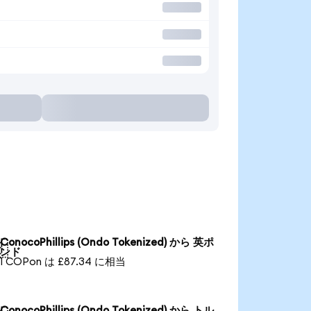
ConocoPhillips (Ondo Tokenized) から 英ポ

ンド
1 COPon は £87.34 に相当
ConocoPhillips (Ondo Tokenized) から トル