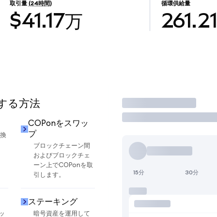
取引量
(24時間)
循環供給量
$41.17万
261.2
用する方法
取引
COPonをスワッ
プ
交換
ブロックチェーン間
およびブロックチェ
ーン上でCOPonを取
15分
30分
引します。
ステーキング
ッ
暗号資産を運用して