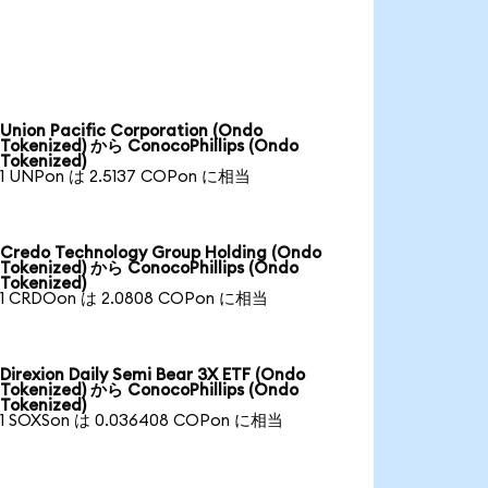
Union Pacific Corporation (Ondo
Tokenized) から ConocoPhillips (Ondo
Tokenized)
1 UNPon は 2.5137 COPon に相当
Credo Technology Group Holding (Ondo
Tokenized) から ConocoPhillips (Ondo
Tokenized)
1 CRDOon は 2.0808 COPon に相当
Direxion Daily Semi Bear 3X ETF (Ondo
Tokenized) から ConocoPhillips (Ondo
Tokenized)
1 SOXSon は 0.036408 COPon に相当