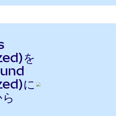
s
zed)を
Fund
zed)に
から