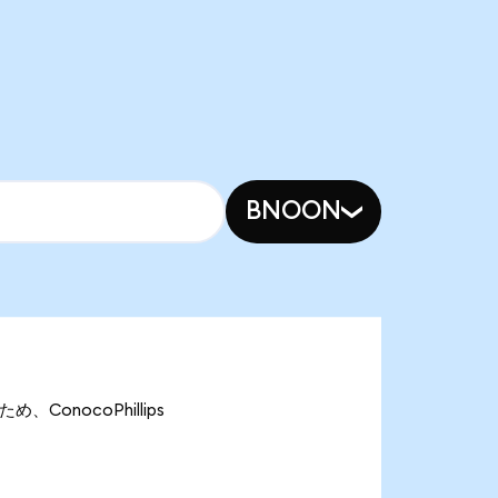
BNOON
め、ConocoPhillips