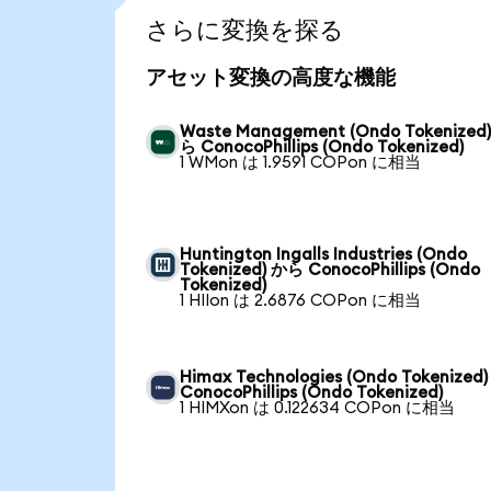
さらに変換を探る
アセット変換の高度な機能
Waste Management (Ondo Tokenized
ら ConocoPhillips (Ondo Tokenized)
1 WMon は 1.9591 COPon に相当
Huntington Ingalls Industries (Ondo
Tokenized) から ConocoPhillips (Ondo
Tokenized)
1 HIIon は 2.6876 COPon に相当
Himax Technologies (Ondo Tokenized
ConocoPhillips (Ondo Tokenized)
1 HIMXon は 0.122634 COPon に相当