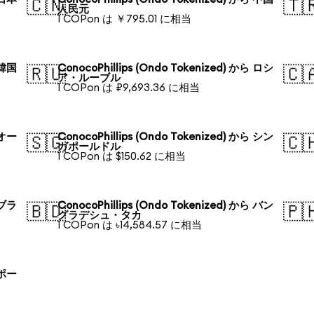
🇨🇳
🇹
人民元
1 COPon は ￥795.01 に相当
 韓国
ConocoPhillips (Ondo Tokenized) から ロシ
🇷🇺
🇨
ア・ルーブル
1 COPon は ₽9,693.36 に相当
 オー
ConocoPhillips (Ondo Tokenized) から シン
🇸🇬
🇨
ガポールドル
1 COPon は $150.62 に相当
 ブラ
ConocoPhillips (Ondo Tokenized) から バン
🇧🇩
🇵
グラデシュ・タカ
1 COPon は ৳14,584.57 に相当
 ポー