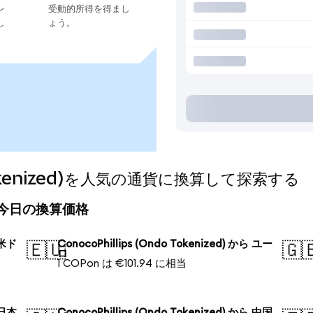
ン
受動的所得を得まし
し
ょう。
o Tokenized)を人気の通貨に換算して探索する
zed)の今日の換算価格
 米ド
ConocoPhillips (Ondo Tokenized) から ユー
🇪🇺
🇬
ロ
1 COPon は €101.94 に相当
 日本
ConocoPhillips (Ondo Tokenized) から 中国