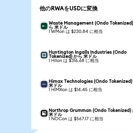
他のRWAをUSDに変換
Waste Management (Ondo Tokenized
ら 米ドル
1 WMon は $230.84 に相当
Huntington Ingalls Industries (Ondo
Tokenized) から 米ドル
1 HIIon は $316.68 に相当
Himax Technologies (Ondo Tokenized
米ドル
1 HIMXon は $14.45 に相当
Northrop Grumman (Ondo Tokenized
米ドル
1 NOCon は $567.17 に相当