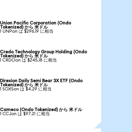
Union Pacific Corporation (Ondo
Tokenized) から 米ドル
1 UNPon は $296.19 に相当
Credo Technology Group Holding (Ondo
Tokenized) から 米ドル
1 CRDOon は $245.18 に相当
Direxion Daily Semi Bear 3X ETF (Ondo
Tokenized) から 米ドル
1 SOXSon は $4.29 に相当
Cameco (Ondo Tokenized) から 米ドル
1 CCJon は $97.21 に相当