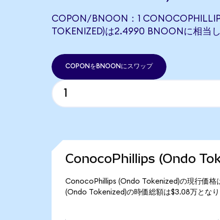
COPON/BNOON：1 CONOCOPHILLIP
TOKENIZED)は2.4990 BNOONに相当
COPONをBNOONにスワップ
ConocoPhillips (Ondo 
ConocoPhillips (Ondo Tokenized)の現
(Ondo Tokenized)の時価総額は$3.08万と