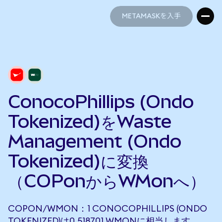
METAMASKを入手
METAMASKを入手
ConocoPhillips (Ondo
Tokenized)をWaste
Management (Ondo
Tokenized)に変換
（COPonからWMonへ）
COPON/WMON：1 CONOCOPHILLIPS (ONDO
TOKENIZED)は0.518701 WMONに相当します