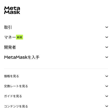
MetaMaskサイトフッター
取引
スワップ
マネー
新規
予測
新規
購入
開発者
パーペチュアル
新規
カード
ドキュメントを表示
MetaMaskを入手
RWA
mUSD
新規
ダッシュボード
トランザクションシールド
収益化
Smart Accounts Kit
Agent Wallet
新規
価格を見る
埋め込みウォレット
Snaps
ビットコインの価格
交換レートを見る
MetaMask Connect
イーサリアムの価格
報酬
新規
BTC→USD
Solanaの価格
ガイドを見る
Snaps
セキュリティ
ETH→USD
BTCの購入
Shiba Inuの価格
USDT→INR
コンテンツを見る
Web3サービス
サポート
ETHの購入
Pepeの価格
ビットコインウォレット