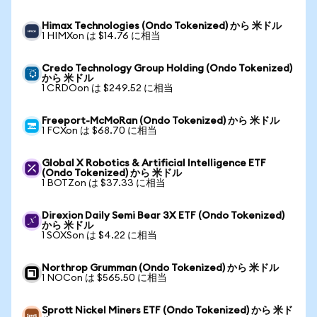
Himax Technologies (Ondo Tokenized) から 米ドル
1 HIMXon は $14.76 に相当
Credo Technology Group Holding (Ondo Tokenized)
から 米ドル
1 CRDOon は $249.52 に相当
Freeport-McMoRan (Ondo Tokenized) から 米ドル
1 FCXon は $68.70 に相当
Global X Robotics & Artificial Intelligence ETF
(Ondo Tokenized) から 米ドル
1 BOTZon は $37.33 に相当
Direxion Daily Semi Bear 3X ETF (Ondo Tokenized)
から 米ドル
1 SOXSon は $4.22 に相当
Northrop Grumman (Ondo Tokenized) から 米ドル
1 NOCon は $565.50 に相当
Sprott Nickel Miners ETF (Ondo Tokenized) から 米ド