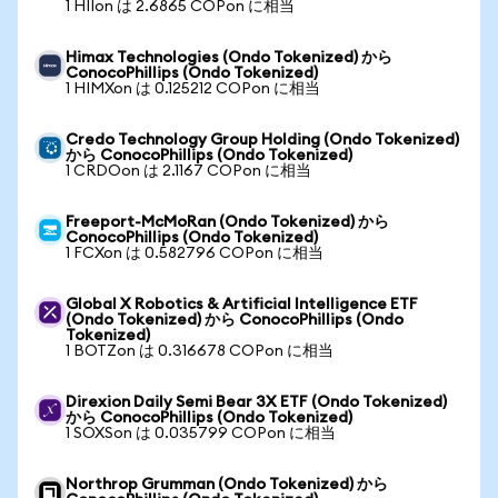
1 HIIon は 2.6865 COPon に相当
Himax Technologies (Ondo Tokenized) から
ConocoPhillips (Ondo Tokenized)
1 HIMXon は 0.125212 COPon に相当
Credo Technology Group Holding (Ondo Tokenized)
から ConocoPhillips (Ondo Tokenized)
1 CRDOon は 2.1167 COPon に相当
Freeport-McMoRan (Ondo Tokenized) から
ConocoPhillips (Ondo Tokenized)
1 FCXon は 0.582796 COPon に相当
Global X Robotics & Artificial Intelligence ETF
(Ondo Tokenized) から ConocoPhillips (Ondo
Tokenized)
1 BOTZon は 0.316678 COPon に相当
Direxion Daily Semi Bear 3X ETF (Ondo Tokenized)
から ConocoPhillips (Ondo Tokenized)
1 SOXSon は 0.035799 COPon に相当
Northrop Grumman (Ondo Tokenized) から