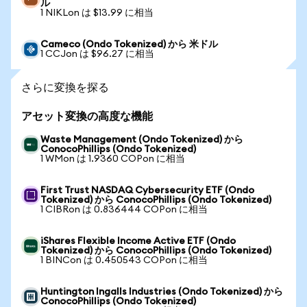
ル
1 NIKLon は $13.99 に相当
Cameco (Ondo Tokenized) から 米ドル
1 CCJon は $96.27 に相当
さらに変換を探る
アセット変換の高度な機能
Waste Management (Ondo Tokenized) から
ConocoPhillips (Ondo Tokenized)
1 WMon は 1.9360 COPon に相当
First Trust NASDAQ Cybersecurity ETF (Ondo
Tokenized) から ConocoPhillips (Ondo Tokenized)
1 CIBRon は 0.836444 COPon に相当
iShares Flexible Income Active ETF (Ondo
Tokenized) から ConocoPhillips (Ondo Tokenized)
1 BINCon は 0.450543 COPon に相当
Huntington Ingalls Industries (Ondo Tokenized) から
ConocoPhillips (Ondo Tokenized)