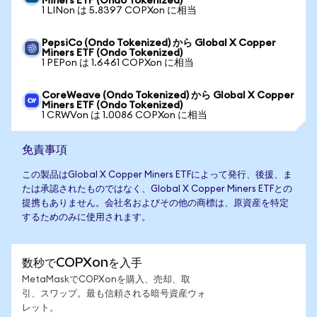
Miners ETF (Ondo Tokenized)
1 LINon は 5.8397 COPXon に相当
PepsiCo (Ondo Tokenized) から Global X Copper
Miners ETF (Ondo Tokenized)
1 PEPon は 1.6461 COPXon に相当
CoreWeave (Ondo Tokenized) から Global X Copper
Miners ETF (Ondo Tokenized)
1 CRWVon は 1.0086 COPXon に相当
免責事項
この製品はGlobal X Copper Miners ETFによって発行、後援、ま
たは承認されたものではなく、Global X Copper Miners ETFとの
提携もありません。会社名およびその他の商標は、原資産を特定
するためのみに使用されます。
数秒でCOPXonを入手
MetaMaskでCOPXonを購入、売却、取
引、スワップ。最も信頼される暗号資産ウォ
レット。