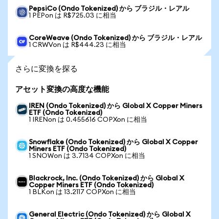
PepsiCo (Ondo Tokenized) から ブラジル・レアル
1 PEPon は R$725.03 に相当
CoreWeave (Ondo Tokenized) から ブラジル・レアル
1 CRWVon は R$444.23 に相当
さらに変換を探る
アセット変換の高度な機能
IREN (Ondo Tokenized) から Global X Copper Miners
ETF (Ondo Tokenized)
1 IRENon は 0.455616 COPXon に相当
Snowflake (Ondo Tokenized) から Global X Copper
Miners ETF (Ondo Tokenized)
1 SNOWon は 3.7134 COPXon に相当
Blackrock, Inc. (Ondo Tokenized) から Global X
Copper Miners ETF (Ondo Tokenized)
1 BLKon は 13.2117 COPXon に相当
General Electric (Ondo Tokenized) から Global X