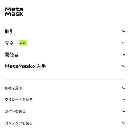
MetaMaskサイトフッター
取引
スワップ
マネー
新規
予測
新規
購入
開発者
パーペチュアル
新規
カード
ドキュメントを表示
MetaMaskを入手
RWA
mUSD
新規
ダッシュボード
トランザクションシールド
収益化
Smart Accounts Kit
Agent Wallet
新規
価格を見る
埋め込みウォレット
Snaps
ビットコインの価格
交換レートを見る
MetaMask Connect
イーサリアムの価格
報酬
新規
BTC→USD
Solanaの価格
ガイドを見る
Snaps
セキュリティ
ETH→USD
BTCの購入
Shiba Inuの価格
USDT→INR
コンテンツを見る
Web3サービス
サポート
ETHの購入
Pepeの価格
ビットコインウォレット