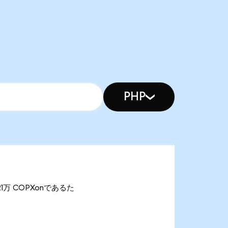
PHP
2.21万 COPXonであるた