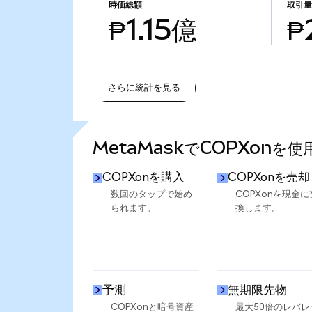
時価総額
取引
₱1.15億
₱
さらに統計を見る
さらに統計を見る
MetaMaskでCOPXonを
COPXonを購入
COPXonを売却
数回のタップで始め
COPXonを現金に
られます。
換します。
予測
無期限先物
COPXonと暗号資産
最大50倍のレバレ