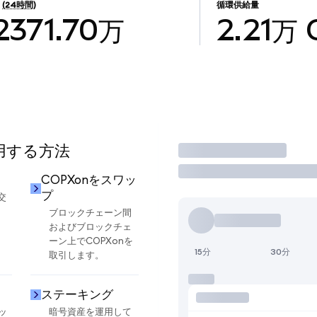
量
(24時間)
循環供給量
2371.70万
2.21万
使用する方法
取引
COPXonをスワッ
プ
交
ブロックチェーン間
およびブロックチェ
ーン上でCOPXonを
15分
30分
取引します。
ステーキング
ッ
暗号資産を運用して