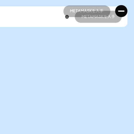
METAMASKを入手
METAMASKを入手
METAMASKを入手
METAMASKを入手