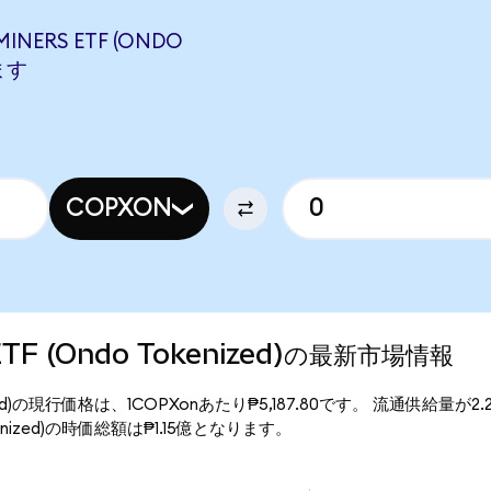
INERS ETF (ONDO
します
COPXON
s ETF (Ondo Tokenized)の最新市場情報
 Tokenized)の現行価格は、1COPXonあたり₱5,187.80です。 流通供給量が
 Tokenized)の時価総額は₱1.15億となります。