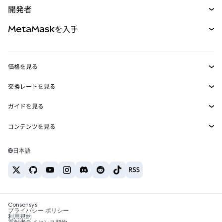
開発者
パーペチュアル
新規
カード
ドキュメントを表示
MetaMaskを入手
RWA
mUSD
新規
ダッシュボード
トランザクションシールド
収益化
Smart Accounts Kit
Agent Wallet
新規
価格を見る
埋め込みウォレット
Snaps
ビットコインの価格
交換レートを見る
MetaMask Connect
イーサリアムの価格
報酬
新規
BTC→USD
Solanaの価格
ガイドを見る
Snaps
セキュリティ
ETH→USD
BTCの購入
Shiba Inuの価格
USDT→INR
コンテンツを見る
Web3サービス
サポート
ETHの購入
Pepeの価格
ビットコインウォレット
BTC→USDT
SOLの購入
キャリア
Tetherの価格
Solanaウォレット
日本語
BTC→INR
PEPEの購入
お問い合わせ
USDCの価格
おすすめの暗号資産カード
ETH→USDT
USDTの購入
Chanlinkの価格
おすすめのモバイル暗号資産ウォレット
USDT→PHP
USDCの購入
Polymarketとは？
BTC→EUR
SHIBの購入
Consensys
税制関連ニュース
プライバシー ポリシー
利用規約
BNBの購入