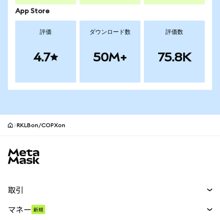
App Store
評価
ダウンロード数
評価数
4.7
50M+
75.8K
RKLBon/COPXon
MetaMaskサイトフッター
取引
スワップ
マネー
新規
予測
新規
購入