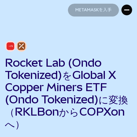
METAMASKを入手
METAMASKを入手
Rocket Lab (Ondo
Tokenized)をGlobal X
Copper Miners ETF
(Ondo Tokenized)に変換
（RKLBonからCOPXon
へ）