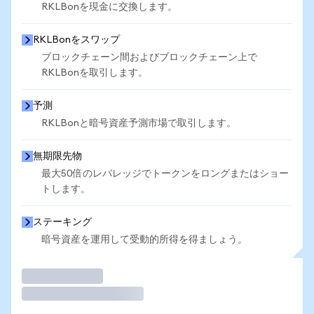
RKLBonを現金に交換します。
RKLBonをスワップ
ブロックチェーン間およびブロックチェーン上で
RKLBonを取引します。
予測
RKLBonと暗号資産予測市場で取引します。
無期限先物
最大50倍のレバレッジでトークンをロングまたはショー
トします。
ステーキング
暗号資産を運用して受動的所得を得ましょう。
取引