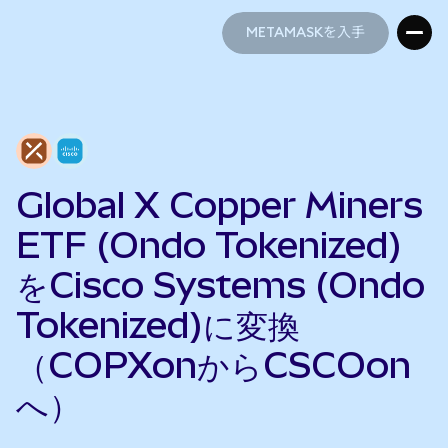
METAMASKを入手
METAMASKを入手
Global X Copper Miners
ETF (Ondo Tokenized)
をCisco Systems (Ondo
Tokenized)に変換
（COPXonからCSCOon
へ）