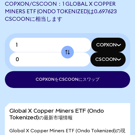
COPXON/CSCOON：1 GLOBAL X COPPER
MINERS ETF (ONDO TOKENIZED)は0.697623
CSCOONに相当します
COPXON
CSCOON
COPXONをCSCOONにスワップ
Global X Copper Miners ETF (Ondo
Tokenized)の最新市場情報
Global X Copper Miners ETF (Ondo Tokenized)の現