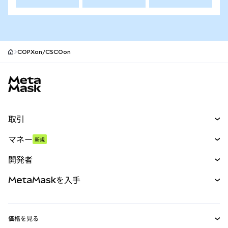
COPXon/CSCOon
MetaMaskサイトフッター
取引
スワップ
マネー
新規
予測
新規
購入
開発者
パーペチュアル
新規
カード
ドキュメントを表示
MetaMaskを入手
RWA
mUSD
新規
ダッシュボード
トランザクションシールド
収益化
Smart Accounts Kit
Agent Wallet
新規
価格を見る
埋め込みウォレット
Snaps
ビットコインの価格