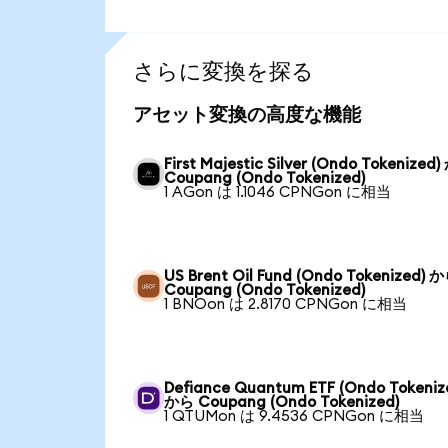
さらに変換を探る
アセット変換の高度な機能
First Majestic Silver (Ondo Tokenized
Coupang (Ondo Tokenized)
1 AGon は 1.1046 CPNGon に相当
US Brent Oil Fund (Ondo Tokenized) 
Coupang (Ondo Tokenized)
1 BNOon は 2.8170 CPNGon に相当
Defiance Quantum ETF (Ondo Tokeniz
から Coupang (Ondo Tokenized)
1 QTUMon は 9.4536 CPNGon に相当