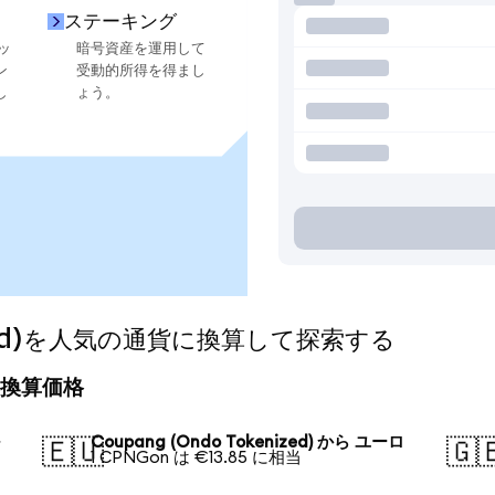
ステーキング
ッ
暗号資産を運用して
ン
受動的所得を得まし
し
ょう。
nized)を人気の通貨に換算して探索する
今日の換算価格
ル
Coupang (Ondo Tokenized) から ユーロ
🇪🇺
🇬
1 CPNGon は €13.85 に相当