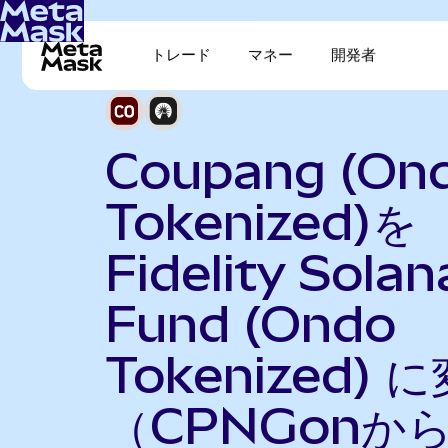
トレード
マネー
開発者
Coupang (On
Tokenized)を
Fidelity Solan
Fund (Ondo
Tokenized) 
（CPNGonか