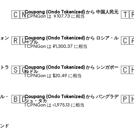
円
Coupang (Ondo Tokenized) から 中国人民元
🇨🇳
🇹
1 CPNGon は ￥107.73 に相当
国ウォン
Coupang (Ondo Tokenized) から ロシア・ル
🇷🇺
🇨
ーブル
1 CPNGon は ₽1,300.37 に相当
ーストラ
Coupang (Ondo Tokenized) から シンガポー
🇸🇬
🇨
ルドル
1 CPNGon は $20.49 に相当
ラジル・
Coupang (Ondo Tokenized) から バングラデ
🇧🇩
🇵
シュ・タカ
1 CPNGon は ৳1,975.13 に相当
ーランド