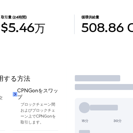
取引量
(24時間)
循環供給量
$5.46万
508.86
使用する方法
取引
CPNGonをスワッ
プ
交
ブロックチェーン間
およびブロックチェ
ーン上でCPNGonを
15分
30分
取引します。