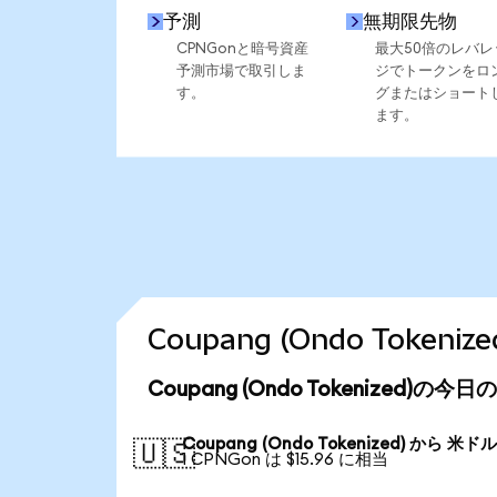
予測
無期限先物
CPNGonと暗号資産
最大50倍のレバレ
予測市場で取引しま
ジでトークンをロ
す。
グまたはショート
ます。
Coupang (Ondo Toke
Coupang (Ondo Tokenized)の
Coupang (Ondo Tokenized) から 米ド
🇺🇸
1 CPNGon は $15.96 に相当