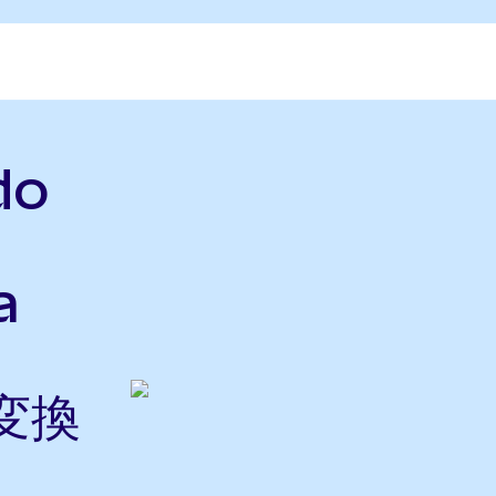
do
a
に変換
ら