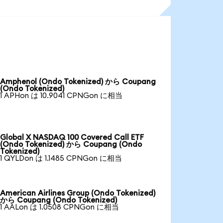
Amphenol (Ondo Tokenized) から Coupang
(Ondo Tokenized)
1 APHon は 10.9041 CPNGon に相当
Global X NASDAQ 100 Covered Call ETF
(Ondo Tokenized) から Coupang (Ondo
Tokenized)
1 QYLDon は 1.1485 CPNGon に相当
American Airlines Group (Ondo Tokenized)
から Coupang (Ondo Tokenized)
1 AALon は 1.0508 CPNGon に相当