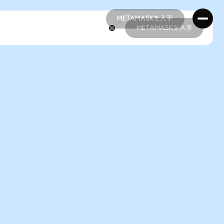
METAMASKを入手
METAMASKを入手
METAMASKを入手
METAMASKを入手