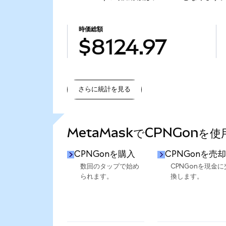
時価総額
$8124.97
さらに統計を見る
さらに統計を見る
MetaMaskでCPNGonを
CPNGonを購入
CPNGonを売却
数回のタップで始め
CPNGonを現金に
られます。
換します。