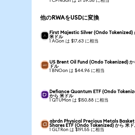
1 CPNGon は zł 59.58 に相当
他のRWAをUSDに変換
First Majestic Silver (Ondo Tokenized
米ドル
1 AGon は $17.63 に相当
US Brent Oil Fund (Ondo Tokenized) 
ドル
1 BNOon は $44.96 に相当
Defiance Quantum ETF (Ondo Tokeniz
から 米ドル
1 QTUMon は $150.88 に相当
abrdn Physical Precious Metals Basket
Shares ETF (Ondo Tokenized) から 米
1 GLTRon は $191.55 に相当