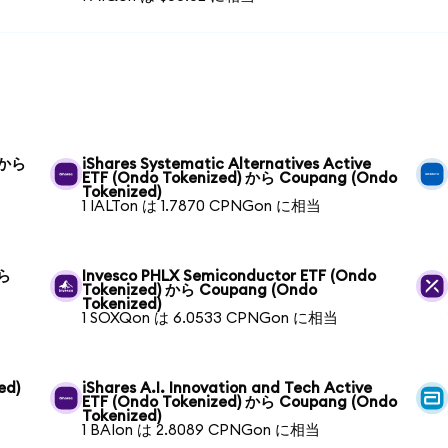
) から
iShares Systematic Alternatives Active
ETF (Ondo Tokenized) から Coupang (Ondo
Tokenized)
1 IALTon は 1.7870 CPNGon に相当
から
Invesco PHLX Semiconductor ETF (Ondo
Tokenized) から Coupang (Ondo
Tokenized)
1 SOXQon は 6.0533 CPNGon に相当
ed)
iShares A.I. Innovation and Tech Active
ETF (Ondo Tokenized) から Coupang (Ondo
Tokenized)
1 BAIon は 2.8089 CPNGon に相当