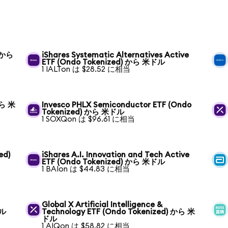
) から
iShares Systematic Alternatives Active
ETF (Ondo Tokenized) から 米ドル
1 IALTon は $28.52 に相当
から 米
Invesco PHLX Semiconductor ETF (Ondo
Tokenized) から 米ドル
1 SOXQon は $96.61 に相当
ed)
iShares A.I. Innovation and Tech Active
ETF (Ondo Tokenized) から 米ドル
1 BAIon は $44.83 に相当
Global X Artificial Intelligence &
ドル
Technology ETF (Ondo Tokenized) から 米
ドル
1 AIQon は $58.82 に相当