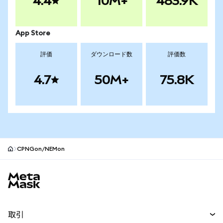
4.4
10M+
483.9K
App Store
評価
ダウンロード数
評価数
4.7
50M+
75.8K
CPNGon/NEMon
MetaMaskサイトフッター
取引