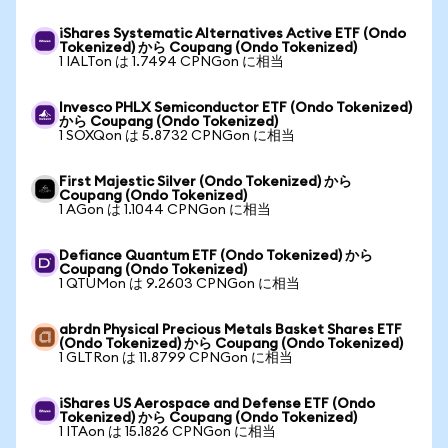
iShares Systematic Alternatives Active ETF (Ondo
Tokenized) から Coupang (Ondo Tokenized)
1 IALTon は 1.7494 CPNGon に相当
Invesco PHLX Semiconductor ETF (Ondo Tokenized)
から Coupang (Ondo Tokenized)
1 SOXQon は 5.8732 CPNGon に相当
First Majestic Silver (Ondo Tokenized) から
Coupang (Ondo Tokenized)
1 AGon は 1.1044 CPNGon に相当
Defiance Quantum ETF (Ondo Tokenized) から
Coupang (Ondo Tokenized)
1 QTUMon は 9.2603 CPNGon に相当
abrdn Physical Precious Metals Basket Shares ETF
(Ondo Tokenized) から Coupang (Ondo Tokenized)
1 GLTRon は 11.8799 CPNGon に相当
iShares US Aerospace and Defense ETF (Ondo
Tokenized) から Coupang (Ondo Tokenized)
1 ITAon は 15.1826 CPNGon に相当