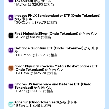
Tokenized) から 米ドル
1 IALTon は $28.83 に相当
Invesco PHLX Semiconductor ETF (Ondo Tokenized)
から 米ドル
1 SOXQon は $96.79 に相当
First Majestic Silver (Ondo Tokenized) から 米ドル
1 AGon は $18.20 に相当
Defiance Quantum ETF (Ondo Tokenized) から 米ド
ル
1 QTUMon は $152.61 に相当
abrdn Physical Precious Metals Basket Shares ETF
(Ondo Tokenized) から 米ドル
1 GLTRon は $195.78 に相当
iShares US Aerospace and Defense ETF (Ondo
Tokenized) から 米ドル
1 ITAon は $250.21 に相当
Kanzhun (Ondo Tokenized) から 米ドル
1 BZon は $16.45 に相当