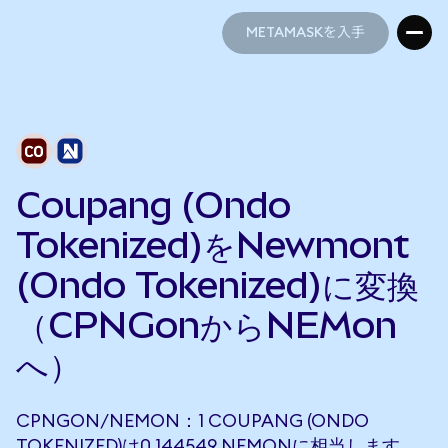
METAMASKを入手
METAMASKを入手
Coupang (Ondo
Tokenized)をNewmont
(Ondo Tokenized)に変換
（CPNGonからNEMon
へ）
CPNGON/NEMON：1 COUPANG (ONDO
TOKENIZED)は0.144549 NEMONに相当します