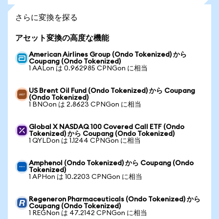
さらに変換を探る
アセット変換の高度な機能
American Airlines Group (Ondo Tokenized) から
Coupang (Ondo Tokenized)
1 AALon は 0.962985 CPNGon に相当
US Brent Oil Fund (Ondo Tokenized) から Coupang
(Ondo Tokenized)
1 BNOon は 2.8623 CPNGon に相当
Global X NASDAQ 100 Covered Call ETF (Ondo
Tokenized) から Coupang (Ondo Tokenized)
1 QYLDon は 1.1244 CPNGon に相当
Amphenol (Ondo Tokenized) から Coupang (Ondo
Tokenized)
1 APHon は 10.2203 CPNGon に相当
Regeneron Pharmaceuticals (Ondo Tokenized) から
Coupang (Ondo Tokenized)
1 REGNon は 47.2142 CPNGon に相当