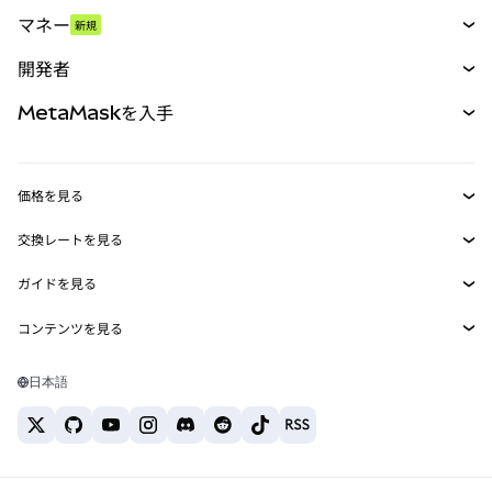
スワップ
マネー
新規
予測
新規
購入
開発者
パーペチュアル
新規
カード
ドキュメントを表示
MetaMaskを入手
RWA
mUSD
新規
ダッシュボード
トランザクションシールド
収益化
Smart Accounts Kit
Agent Wallet
新規
価格を見る
埋め込みウォレット
Snaps
ビットコインの価格
交換レートを見る
MetaMask Connect
イーサリアムの価格
報酬
新規
BTC→USD
Solanaの価格
ガイドを見る
Snaps
セキュリティ
ETH→USD
BTCの購入
Shiba Inuの価格
USDT→INR
コンテンツを見る
Web3サービス
サポート
ETHの購入
Pepeの価格
ビットコインウォレット
BTC→USDT
SOLの購入
キャリア
Tetherの価格
Solanaウォレット
日本語
BTC→INR
PEPEの購入
お問い合わせ
USDCの価格
おすすめの暗号資産カード
ETH→USDT
USDTの購入
Chanlinkの価格
おすすめのモバイル暗号資産ウォレット
USDT→PHP
USDCの購入
Polymarketとは？
BTC→EUR