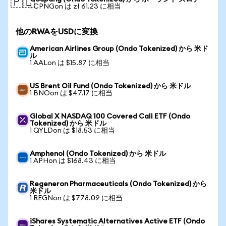
🇵🇱
1 CPNGon は zł 61.23 に相当
他のRWAをUSDに変換
American Airlines Group (Ondo Tokenized) から 米ド
ル
1 AALon は $15.87 に相当
US Brent Oil Fund (Ondo Tokenized) から 米ドル
1 BNOon は $47.17 に相当
Global X NASDAQ 100 Covered Call ETF (Ondo
Tokenized) から 米ドル
1 QYLDon は $18.53 に相当
Amphenol (Ondo Tokenized) から 米ドル
1 APHon は $168.43 に相当
Regeneron Pharmaceuticals (Ondo Tokenized) から
米ドル
1 REGNon は $778.09 に相当
iShares Systematic Alternatives Active ETF (Ondo