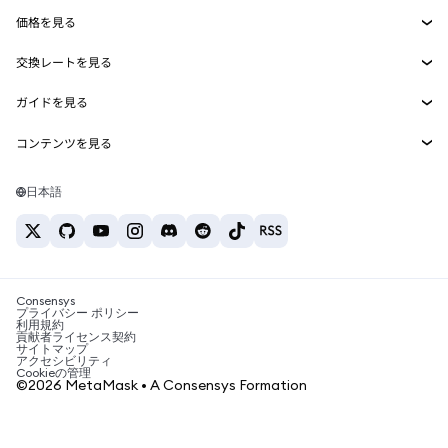
Agent Wallet
新規
価格を見る
埋め込みウォレット
Snaps
ビットコインの価格
交換レートを見る
MetaMask Connect
イーサリアムの価格
報酬
新規
BTC→USD
Solanaの価格
ガイドを見る
Snaps
セキュリティ
ETH→USD
BTCの購入
Shiba Inuの価格
USDT→INR
コンテンツを見る
Web3サービス
サポート
ETHの購入
Pepeの価格
ビットコインウォレット
BTC→USDT
SOLの購入
キャリア
Tetherの価格
Solanaウォレット
日本語
BTC→INR
PEPEの購入
お問い合わせ
USDCの価格
おすすめの暗号資産カード
ETH→USDT
USDTの購入
Chanlinkの価格
おすすめのモバイル暗号資産ウォレット
USDT→PHP
USDCの購入
Polymarketとは？
BTC→EUR
SHIBの購入
Consensys
税制関連ニュース
プライバシー ポリシー
利用規約
BNBの購入
貢献者ライセンス契約
暗号資産の購入方法は？
サイトマップ
アクセシビリティ
ビットコインを売るには？
Cookieの管理
©2026 MetaMask • A Consensys Formation