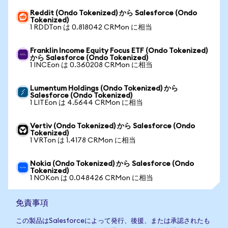
Reddit (Ondo Tokenized) から Salesforce (Ondo
Tokenized)
1 RDDTon は 0.818042 CRMon に相当
Franklin Income Equity Focus ETF (Ondo Tokenized)
から Salesforce (Ondo Tokenized)
1 INCEon は 0.360208 CRMon に相当
Lumentum Holdings (Ondo Tokenized) から
Salesforce (Ondo Tokenized)
1 LITEon は 4.5644 CRMon に相当
Vertiv (Ondo Tokenized) から Salesforce (Ondo
Tokenized)
1 VRTon は 1.4178 CRMon に相当
Nokia (Ondo Tokenized) から Salesforce (Ondo
Tokenized)
1 NOKon は 0.048426 CRMon に相当
免責事項
この製品はSalesforceによって発行、後援、または承認されたも