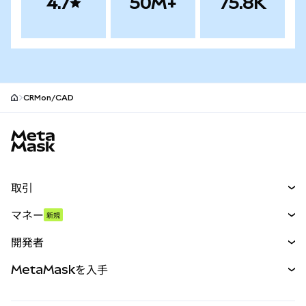
4.7
50M+
75.8K
CRMon/CAD
MetaMaskサイトフッター
取引
スワップ
マネー
新規
予測
新規
購入
開発者
パーペチュアル
新規
カード
ドキュメントを表示
MetaMaskを入手
RWA
mUSD
新規
ダッシュボード
トランザクションシールド
収益化
Smart Accounts Kit