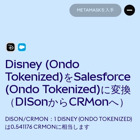
METAMASKを入手
METAMASKを入手
Disney (Ondo
Tokenized)をSalesforce
(Ondo Tokenized)に変換
（DISonからCRMonへ）
DISON/CRMON：1 DISNEY (ONDO TOKENIZED)
は0.541176 CRMONに相当します