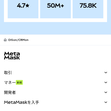
4.7
50M+
75.8K
DISon/CRMon
MetaMaskサイトフッター
取引
スワップ
マネー
新規
予測
新規
購入
開発者
パーペチュアル
新規
カード
ドキュメントを表示
MetaMaskを入手
RWA
mUSD
新規
ダッシュボード
トランザクションシールド