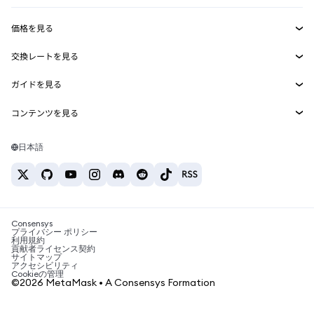
収益化
Smart Accounts Kit
Agent Wallet
新規
価格を見る
埋め込みウォレット
Snaps
ビットコインの価格
交換レートを見る
MetaMask Connect
イーサリアムの価格
報酬
新規
BTC→USD
Solanaの価格
ガイドを見る
Snaps
セキュリティ
ETH→USD
BTCの購入
Shiba Inuの価格
USDT→INR
コンテンツを見る
Web3サービス
サポート
ETHの購入
Pepeの価格
ビットコインウォレット
BTC→USDT
SOLの購入
キャリア
Tetherの価格
Solanaウォレット
日本語
BTC→INR
PEPEの購入
お問い合わせ
USDCの価格
おすすめの暗号資産カード
ETH→USDT
USDTの購入
Chanlinkの価格
おすすめのモバイル暗号資産ウォレット
USDT→PHP
USDCの購入
Polymarketとは？
BTC→EUR
SHIBの購入
Consensys
税制関連ニュース
プライバシー ポリシー
利用規約
BNBの購入
貢献者ライセンス契約
暗号資産の購入方法は？
サイトマップ
アクセシビリティ
ビットコインを売るには？
Cookieの管理
©2026 MetaMask • A Consensys Formation