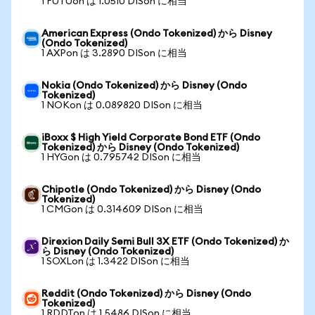
1 FUTUon は 1.0510 DISon に相当
American Express (Ondo Tokenized) から Disney
(Ondo Tokenized)
1 AXPon は 3.2890 DISon に相当
Nokia (Ondo Tokenized) から Disney (Ondo
Tokenized)
1 NOKon は 0.089820 DISon に相当
iBoxx $ High Yield Corporate Bond ETF (Ondo
Tokenized) から Disney (Ondo Tokenized)
1 HYGon は 0.795742 DISon に相当
Chipotle (Ondo Tokenized) から Disney (Ondo
Tokenized)
1 CMGon は 0.314609 DISon に相当
Direxion Daily Semi Bull 3X ETF (Ondo Tokenized) か
ら Disney (Ondo Tokenized)
1 SOXLon は 1.3422 DISon に相当
Reddit (Ondo Tokenized) から Disney (Ondo
Tokenized)
1 RDDTon は 1.5486 DISon に相当