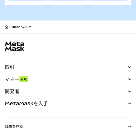
CRMon/JPY
MetaMaskサイトフッター
取引
スワップ
マネー
新規
予測
新規
購入
開発者
パーペチュアル
新規
カード
ドキュメントを表示
MetaMaskを入手
RWA
mUSD
新規
ダッシュボード
トランザクションシールド
収益化
Smart Accounts Kit
Agent Wallet
新規
価格を見る
埋め込みウォレット
Snaps
ビットコインの価格