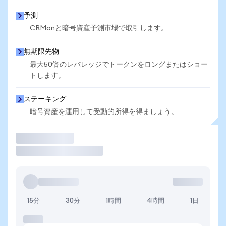
予測
CRMonと暗号資産予測市場で取引します。
無期限先物
最大50倍のレバレッジでトークンをロングまたはショー
トします。
ステーキング
暗号資産を運用して受動的所得を得ましょう。
取引
15分
30分
1時間
4時間
1日