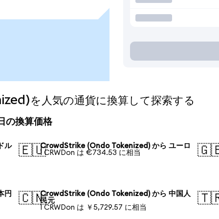
Tokenized)を人気の通貨に換算して探索する
d)の今日の換算価格
米ドル
CrowdStrike (Ondo Tokenized) から ユーロ
🇪🇺
🇬
1 CRWDon は €734.53 に相当
日本円
CrowdStrike (Ondo Tokenized) から 中国人
🇨🇳
🇹
民元
1 CRWDon は ￥5,729.57 に相当