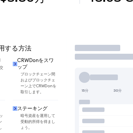
使用する方法
取引
却
CRWDonをスワ
ップ
交
ブロックチェーン間
およびブロックチェ
ーン上でCRWDonを
15分
30分
取引します。
ステーキング
ッ
暗号資産を運用して
ン
受動的所得を得まし
し
ょう。