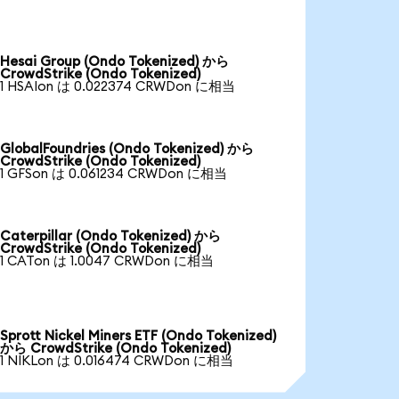
Hesai Group (Ondo Tokenized) から
CrowdStrike (Ondo Tokenized)
1 HSAIon は 0.022374 CRWDon に相当
GlobalFoundries (Ondo Tokenized) から
CrowdStrike (Ondo Tokenized)
1 GFSon は 0.061234 CRWDon に相当
Caterpillar (Ondo Tokenized) から
CrowdStrike (Ondo Tokenized)
1 CATon は 1.0047 CRWDon に相当
Sprott Nickel Miners ETF (Ondo Tokenized)
から CrowdStrike (Ondo Tokenized)
1 NIKLon は 0.016474 CRWDon に相当