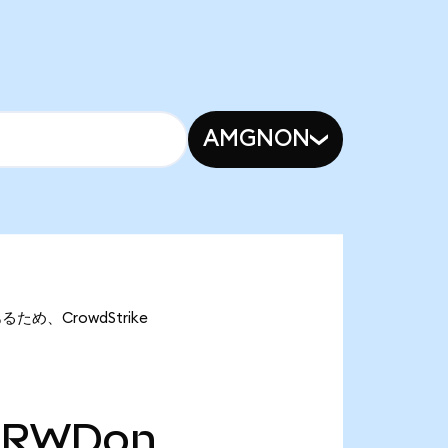
AMGNON
るため、CrowdStrike
CRWDon