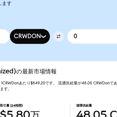
当します
CRWDON
kenized)の最新市場情報
価格は、1CRWDonあたり$849.20です。 流通供給量が48.05 CRWDonであ
なります。
取引量
(24時間)
循環供給量
$5.80万
48.05