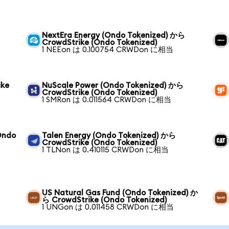
NextEra Energy (Ondo Tokenized) から
CrowdStrike (Ondo Tokenized)
1 NEEon は 0.100754 CRWDon に相当
ike
NuScale Power (Ondo Tokenized) から
CrowdStrike (Ondo Tokenized)
1 SMRon は 0.011564 CRWDon に相当
Ondo
Talen Energy (Ondo Tokenized) から
CrowdStrike (Ondo Tokenized)
1 TLNon は 0.410115 CRWDon に相当
US Natural Gas Fund (Ondo Tokenized) か
ら CrowdStrike (Ondo Tokenized)
1 UNGon は 0.011458 CRWDon に相当