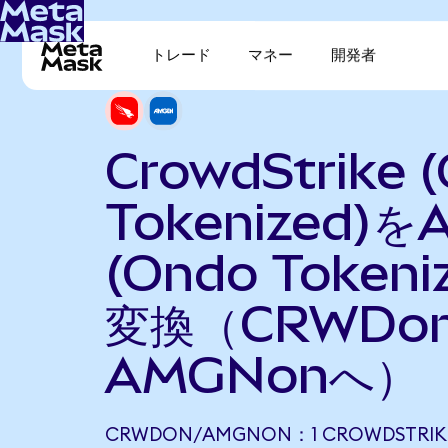
トレード
マネー
開発者
CrowdStrike 
Tokenized)を
(Ondo Tokeni
変換（CRWDo
AMGNonへ）
CRWDON/AMGNON：1 CROWDSTRIK