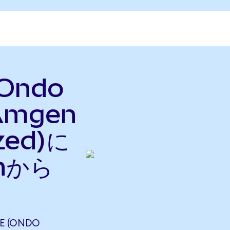
(Ondo
Amgen
zed)に
nから
E (ONDO