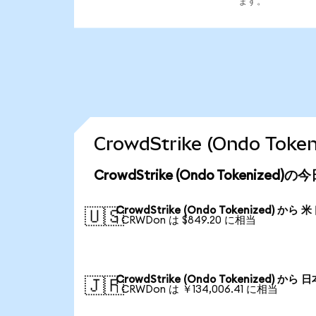
ます。
CrowdStrike (Ondo 
CrowdStrike (Ondo Tokenize
CrowdStrike (Ondo Tokenized) から 
🇺🇸
1 CRWDon は $849.20 に相当
CrowdStrike (Ondo Tokenized) から 
🇯🇵
1 CRWDon は ￥134,006.41 に相当