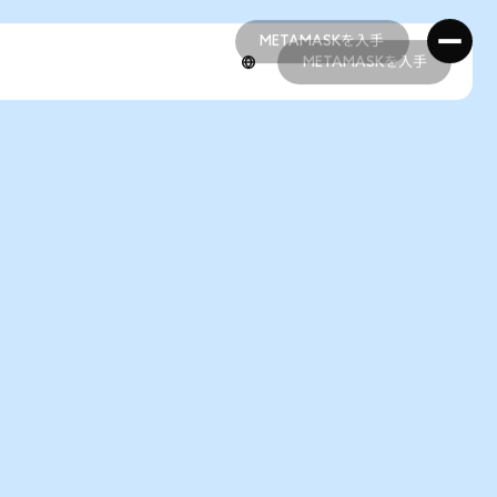
METAMASKを入手
METAMASKを入手
METAMASKを入手
METAMASKを入手