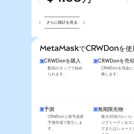
さらに統計を見る
さらに統計を見る
MetaMaskでCRWDonを
CRWDonを購入
CRWDonを売
数回のタップで始め
CRWDonを現金に
られます。
換します。
予測
無期限先物
CRWDonと暗号資産
最大50倍のレバレ
予測市場で取引しま
ジでトークンをロ
す。
グまたはショート