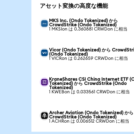
アセット変換の高度な機能
MKS Inc. (Ondo Tokenized) から
CrowdStrike (Ondo Tokenized)
1 MKSIon は 0.360881 CRWDon に相当
Vicor (Ondo Tokenized) から CrowdStr
(Ondo Tokenized)
1 VICRon は 0.262659 CRWDon に相当
KraneShares CSI China Internet ETF (
Tokenized) から CrowdStrike (Ondo
Tokenized)
1 KWEBon は 0.033561 CRWDon に相当
Archer Aviation (Ondo Tokenized) から
CrowdStrike (Ondo Tokenized)
1 ACHRon は 0.006512 CRWDon に相当