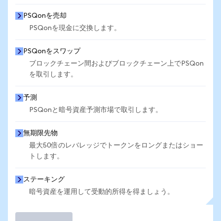
PSQonを売却
PSQonを現金に交換します。
PSQonをスワップ
ブロックチェーン間およびブロックチェーン上でPSQon
を取引します。
予測
PSQonと暗号資産予測市場で取引します。
無期限先物
最大50倍のレバレッジでトークンをロングまたはショー
トします。
ステーキング
暗号資産を運用して受動的所得を得ましょう。
取引