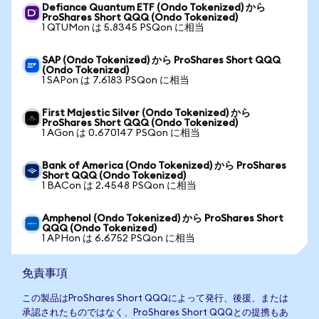
Defiance Quantum ETF (Ondo Tokenized) から
ProShares Short QQQ (Ondo Tokenized)
1 QTUMon は 5.8345 PSQon に相当
SAP (Ondo Tokenized) から ProShares Short QQQ
(Ondo Tokenized)
1 SAPon は 7.6183 PSQon に相当
First Majestic Silver (Ondo Tokenized) から
ProShares Short QQQ (Ondo Tokenized)
1 AGon は 0.670147 PSQon に相当
Bank of America (Ondo Tokenized) から ProShares
Short QQQ (Ondo Tokenized)
1 BACon は 2.4548 PSQon に相当
Amphenol (Ondo Tokenized) から ProShares Short
QQQ (Ondo Tokenized)
1 APHon は 6.6752 PSQon に相当
免責事項
この製品はProShares Short QQQによって発行、後援、または
承認されたものではなく、ProShares Short QQQとの提携もあ