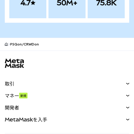
4.7
50M+
75.8K
PSQon/CRWDon
MetaMaskサイトフッター
取引
スワップ
マネー
新規
予測
新規
購入
開発者
パーペチュアル
新規
カード
ドキュメントを表示
MetaMaskを入手
RWA
mUSD
新規
ダッシュボード
トランザクションシールド