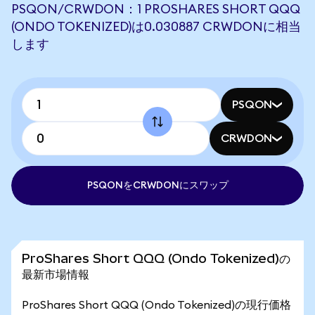
PSQON/CRWDON：1 PROSHARES SHORT QQQ
(ONDO TOKENIZED)は0.030887 CRWDONに相当
します
PSQON
CRWDON
PSQONをCRWDONにスワップ
ProShares Short QQQ (Ondo Tokenized)の
最新市場情報
ProShares Short QQQ (Ondo Tokenized)の現行価格