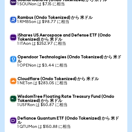
SoundHound AI (Ondo Tokenized) から 米ドル
1 SOUNon は $7.15 に相当
Rambus (Ondo Tokenized) から 米ドル
1 RMBSon は $98.77 に相当
iShares US Aerospace and Defense ETF (Ondo
Tokenized) から 米ドル
1 ITAon は $252.97 に相当
Opendoor Technologies (Ondo Tokenized) から 米ド
ル
1 OPENon は $3.44 に相当
Cloudflare (Ondo Tokenized) から 米ドル
1 NETon は $283.05 に相当
WisdomTree Floating Rate Treasury Fund (Ondo
Tokenized) から 米ドル
1 USFRon は $50.87 に相当
Defiance Quantum ETF (Ondo Tokenized) から 米ド
ル
1 QTUMon は $150.88 に相当