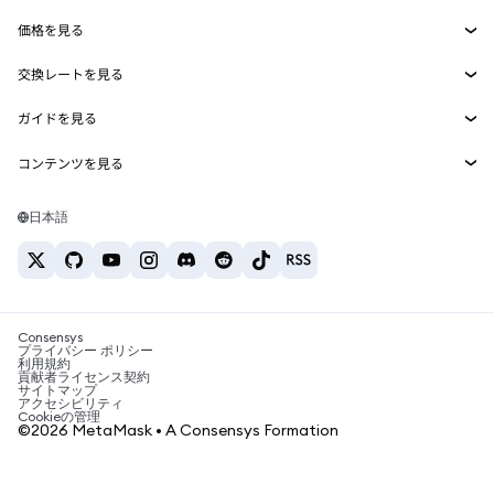
収益化
Smart Accounts Kit
Agent Wallet
新規
価格を見る
埋め込みウォレット
Snaps
ビットコインの価格
交換レートを見る
MetaMask Connect
イーサリアムの価格
報酬
新規
BTC→USD
Solanaの価格
ガイドを見る
Snaps
セキュリティ
ETH→USD
BTCの購入
Shiba Inuの価格
USDT→INR
コンテンツを見る
Web3サービス
サポート
ETHの購入
Pepeの価格
ビットコインウォレット
BTC→USDT
SOLの購入
キャリア
Tetherの価格
Solanaウォレット
日本語
BTC→INR
PEPEの購入
お問い合わせ
USDCの価格
おすすめの暗号資産カード
ETH→USDT
USDTの購入
Chanlinkの価格
おすすめのモバイル暗号資産ウォレット
USDT→PHP
USDCの購入
Polymarketとは？
BTC→EUR
SHIBの購入
Consensys
税制関連ニュース
プライバシー ポリシー
利用規約
BNBの購入
貢献者ライセンス契約
暗号資産の購入方法は？
サイトマップ
アクセシビリティ
ビットコインを売るには？
Cookieの管理
©2026 MetaMask • A Consensys Formation