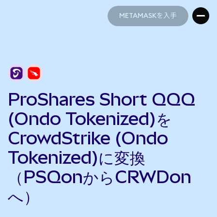
METAMASKを入手
METAMASKを入手
ProShares Short QQQ
(Ondo Tokenized)を
CrowdStrike (Ondo
Tokenized)に変換
（PSQonからCRWDon
へ）