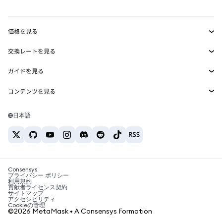
mUSD
新規
ダッシュボード
トランザクションシールド
収益化
Smart Accounts Kit
Agent Wallet
新規
価格を見る
埋め込みウォレット
Snaps
ビットコインの価格
交換レートを見る
MetaMask Connect
イーサリアムの価格
報酬
新規
BTC→USD
Solanaの価格
ガイドを見る
Snaps
セキュリティ
ETH→USD
BTCの購入
Shiba Inuの価格
USDT→INR
コンテンツを見る
Web3サービス
サポート
ETHの購入
Pepeの価格
ビットコインウォレット
BTC→USDT
SOLの購入
キャリア
Tetherの価格
Solanaウォレット
日本語
BTC→INR
PEPEの購入
お問い合わせ
USDCの価格
おすすめの暗号資産カード
ETH→USDT
USDTの購入
Chanlinkの価格
おすすめのモバイル暗号資産ウォレット
USDT→PHP
USDCの購入
Polymarketとは？
BTC→EUR
SHIBの購入
Consensys
税制関連ニュース
プライバシー ポリシー
利用規約
BNBの購入
貢献者ライセンス契約
暗号資産の購入方法は？
サイトマップ
アクセシビリティ
ビットコインを売るには？
Cookieの管理
©2026 MetaMask • A Consensys Formation