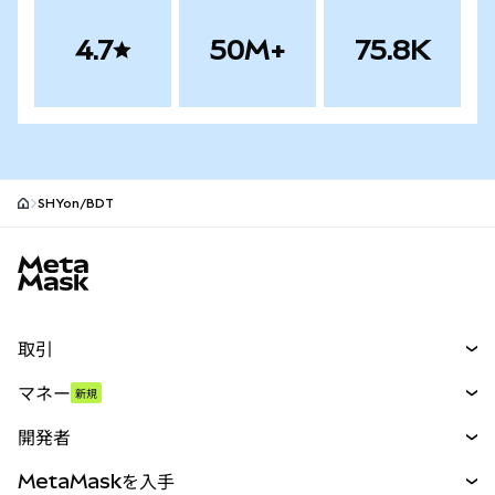
4.7
50M+
75.8K
SHYon/BDT
MetaMaskサイトフッター
取引
スワップ
マネー
新規
予測
新規
購入
開発者
パーペチュアル
新規
カード
ドキュメントを表示
MetaMaskを入手
RWA