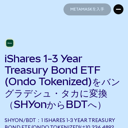
METAMASKを入手
METAMASKを入手
iShares 1-3 Year
Treasury Bond ETF
(Ondo Tokenized)をバン
グラデシュ・タカに変換
（SHYonからBDTへ）
SHYON/BDT：1 ISHARES 1-3 YEAR TREASURY
BOND ETF (ONDO TOKENIZED)は10,236.4892