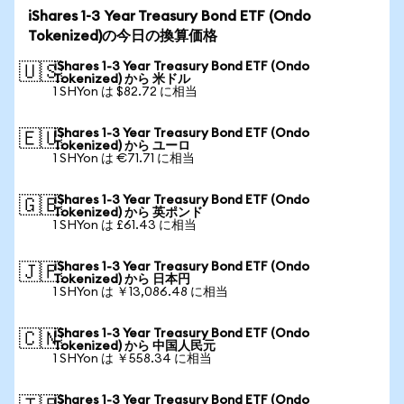
iShares 1-3 Year Treasury Bond ETF (Ondo
Tokenized)の今日の換算価格
iShares 1-3 Year Treasury Bond ETF (Ondo
🇺🇸
Tokenized) から 米ドル
1 SHYon は $82.72 に相当
iShares 1-3 Year Treasury Bond ETF (Ondo
🇪🇺
Tokenized) から ユーロ
1 SHYon は €71.71 に相当
iShares 1-3 Year Treasury Bond ETF (Ondo
🇬🇧
Tokenized) から 英ポンド
1 SHYon は £61.43 に相当
iShares 1-3 Year Treasury Bond ETF (Ondo
🇯🇵
Tokenized) から 日本円
1 SHYon は ￥13,086.48 に相当
iShares 1-3 Year Treasury Bond ETF (Ondo
🇨🇳
Tokenized) から 中国人民元
1 SHYon は ￥558.34 に相当
iShares 1-3 Year Treasury Bond ETF (Ondo