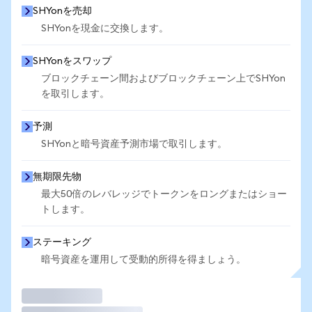
SHYonを売却
SHYonを現金に交換します。
SHYonをスワップ
ブロックチェーン間およびブロックチェーン上でSHYon
を取引します。
予測
SHYonと暗号資産予測市場で取引します。
無期限先物
最大50倍のレバレッジでトークンをロングまたはショー
トします。
ステーキング
暗号資産を運用して受動的所得を得ましょう。
取引