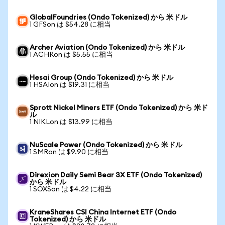
GlobalFoundries (Ondo Tokenized) から 米ドル
1 GFSon は $54.28 に相当
Archer Aviation (Ondo Tokenized) から 米ドル
1 ACHRon は $5.55 に相当
Hesai Group (Ondo Tokenized) から 米ドル
1 HSAIon は $19.31 に相当
Sprott Nickel Miners ETF (Ondo Tokenized) から 米ド
ル
1 NIKLon は $13.99 に相当
NuScale Power (Ondo Tokenized) から 米ドル
1 SMRon は $9.90 に相当
Direxion Daily Semi Bear 3X ETF (Ondo Tokenized)
から 米ドル
1 SOXSon は $4.22 に相当
KraneShares CSI China Internet ETF (Ondo
Tokenized) から 米ドル