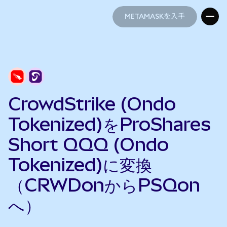
METAMASKを入手
METAMASKを入手
CrowdStrike (Ondo
Tokenized)をProShares
Short QQQ (Ondo
Tokenized)に変換
（CRWDonからPSQon
へ）