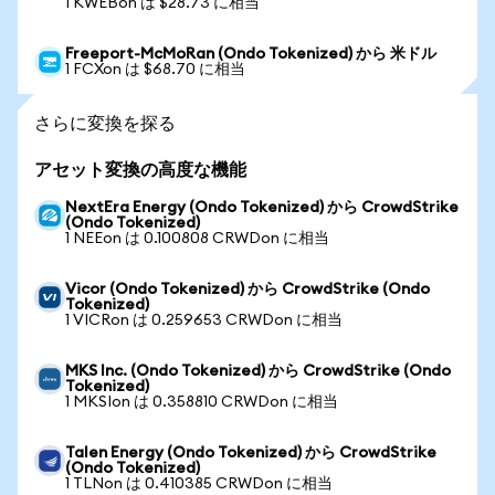
1 KWEBon は $28.73 に相当
Freeport-McMoRan (Ondo Tokenized) から 米ドル
1 FCXon は $68.70 に相当
さらに変換を探る
アセット変換の高度な機能
NextEra Energy (Ondo Tokenized) から CrowdStrike
(Ondo Tokenized)
1 NEEon は 0.100808 CRWDon に相当
Vicor (Ondo Tokenized) から CrowdStrike (Ondo
Tokenized)
1 VICRon は 0.259653 CRWDon に相当
MKS Inc. (Ondo Tokenized) から CrowdStrike (Ondo
Tokenized)
1 MKSIon は 0.358810 CRWDon に相当
Talen Energy (Ondo Tokenized) から CrowdStrike
(Ondo Tokenized)
1 TLNon は 0.410385 CRWDon に相当