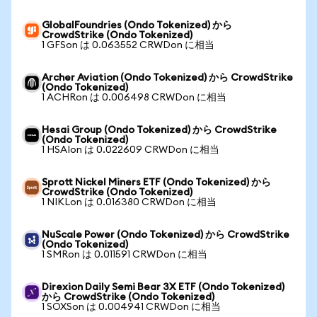
GlobalFoundries (Ondo Tokenized) から
CrowdStrike (Ondo Tokenized)
1 GFSon は 0.063552 CRWDon に相当
Archer Aviation (Ondo Tokenized) から CrowdStrike
(Ondo Tokenized)
1 ACHRon は 0.006498 CRWDon に相当
Hesai Group (Ondo Tokenized) から CrowdStrike
(Ondo Tokenized)
1 HSAIon は 0.022609 CRWDon に相当
Sprott Nickel Miners ETF (Ondo Tokenized) から
CrowdStrike (Ondo Tokenized)
1 NIKLon は 0.016380 CRWDon に相当
NuScale Power (Ondo Tokenized) から CrowdStrike
(Ondo Tokenized)
1 SMRon は 0.011591 CRWDon に相当
Direxion Daily Semi Bear 3X ETF (Ondo Tokenized)
から CrowdStrike (Ondo Tokenized)
1 SOXSon は 0.004941 CRWDon に相当