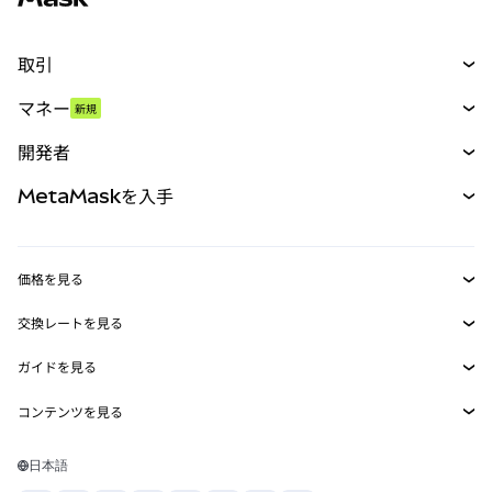
取引
スワップ
マネー
新規
予測
新規
購入
開発者
パーペチュアル
新規
カード
ドキュメントを表示
MetaMaskを入手
RWA
mUSD
新規
ダッシュボード
トランザクションシールド
収益化
Smart Accounts Kit
Agent Wallet
新規
価格を見る
埋め込みウォレット
Snaps
ビットコインの価格
交換レートを見る
MetaMask Connect
イーサリアムの価格
報酬
新規
BTC→USD
Solanaの価格
ガイドを見る
Snaps
セキュリティ
ETH→USD
BTCの購入
Shiba Inuの価格
USDT→INR
コンテンツを見る
Web3サービス
サポート
ETHの購入
Pepeの価格
ビットコインウォレット
BTC→USDT
SOLの購入
キャリア
Tetherの価格
Solanaウォレット
日本語
BTC→INR
PEPEの購入