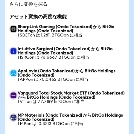
さらに変換を探る
アセット変換の高度な機能
SharpLink Gaming (Ondo Tokenized) から BitGo
Holdings (Ondo Tokenized)
1 SBETon は 1.2811 BTGOon に相当
Intuitive Surgical (Ondo Tokenized) から BitGo
Holdings (Ondo Tokenized)
1 ISRGon は 76.6667 BTGOon に相当
AppLovin (Ondo Tokenized) から BitGo Holdings
(Ondo Tokenized)
1 APPon は 70.0462 BTGOon に相当
Vanguard Total Stock Market ETF (Ondo Tokenized)
から BitGo Holdings (Ondo Tokenized)
1 VTIon は 77.7189 BTGOon に相当
MP Materials (Ondo Tokenized) から BitGo Holdings
(Ondo Tokenized)
1 MPon は 10.3213 BTGOon に相当