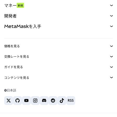
スワップ
マネー
新規
予測
新規
購入
開発者
パーペチュアル
新規
カード
ドキュメントを表示
MetaMaskを入手
RWA
mUSD
新規
ダッシュボード
トランザクションシールド
収益化
Smart Accounts Kit
Agent Wallet
新規
価格を見る
埋め込みウォレット
Snaps
ビットコインの価格
交換レートを見る
MetaMask Connect
イーサリアムの価格
報酬
新規
BTC→USD
Solanaの価格
ガイドを見る
Snaps
セキュリティ
ETH→USD
BTCの購入
Shiba Inuの価格
USDT→INR
コンテンツを見る
Web3サービス
サポート
ETHの購入
Pepeの価格
ビットコインウォレット
BTC→USDT
SOLの購入
キャリア
Tetherの価格
Solanaウォレット
日本語
BTC→INR
PEPEの購入
お問い合わせ
USDCの価格
おすすめの暗号資産カード
ETH→USDT
USDTの購入
Chanlinkの価格
おすすめのモバイル暗号資産ウォレット
USDT→PHP
USDCの購入
Polymarketとは？
BTC→EUR