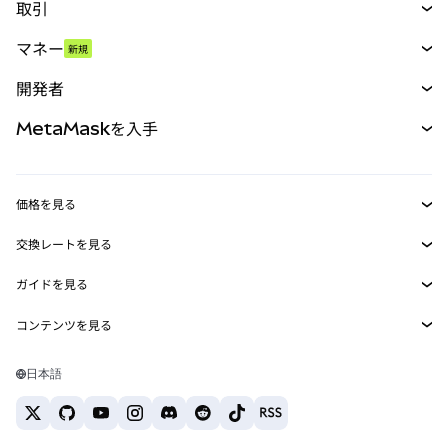
取引
スワップ
マネー
新規
予測
新規
購入
開発者
パーペチュアル
新規
カード
ドキュメントを表示
MetaMaskを入手
RWA
mUSD
新規
ダッシュボード
トランザクションシールド
収益化
Smart Accounts Kit
Agent Wallet
新規
価格を見る
埋め込みウォレット
Snaps
ビットコインの価格
交換レートを見る
MetaMask Connect
イーサリアムの価格
報酬
新規
BTC→USD
Solanaの価格
ガイドを見る
Snaps
セキュリティ
ETH→USD
BTCの購入
Shiba Inuの価格
USDT→INR
コンテンツを見る
Web3サービス
サポート
ETHの購入
Pepeの価格
ビットコインウォレット
BTC→USDT
SOLの購入
キャリア
Tetherの価格
Solanaウォレット
日本語
BTC→INR
PEPEの購入
お問い合わせ
USDCの価格
おすすめの暗号資産カード
ETH→USDT
USDTの購入
Chanlinkの価格
おすすめのモバイル暗号資産ウォレット
USDT→PHP