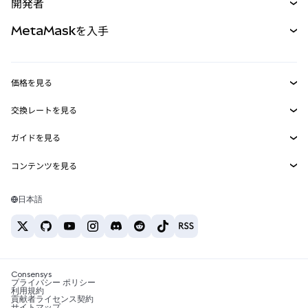
開発者
パーペチュアル
新規
カード
ドキュメントを表示
MetaMaskを入手
RWA
mUSD
新規
ダッシュボード
トランザクションシールド
収益化
Smart Accounts Kit
Agent Wallet
新規
価格を見る
埋め込みウォレット
Snaps
ビットコインの価格
交換レートを見る
MetaMask Connect
イーサリアムの価格
報酬
新規
BTC→USD
Solanaの価格
ガイドを見る
Snaps
セキュリティ
ETH→USD
BTCの購入
Shiba Inuの価格
USDT→INR
コンテンツを見る
Web3サービス
サポート
ETHの購入
Pepeの価格
ビットコインウォレット
BTC→USDT
SOLの購入
キャリア
Tetherの価格
Solanaウォレット
日本語
BTC→INR
PEPEの購入
お問い合わせ
USDCの価格
おすすめの暗号資産カード
ETH→USDT
USDTの購入
Chanlinkの価格
おすすめのモバイル暗号資産ウォレット
USDT→PHP
USDCの購入
Polymarketとは？
BTC→EUR
SHIBの購入
Consensys
税制関連ニュース
プライバシー ポリシー
利用規約
BNBの購入
貢献者ライセンス契約
暗号資産の購入方法は？
サイトマップ