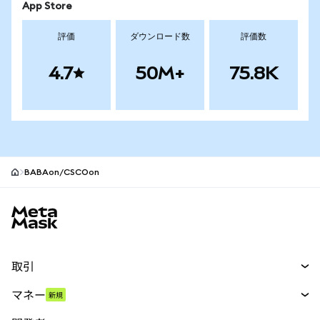
App Store
評価
ダウンロード数
評価数
4.7
50M+
75.8K
BABAon/CSCOon
MetaMaskサイトフッター
取引
スワップ
マネー
新規
予測
新規
購入