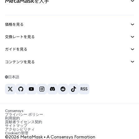
MetaMaskを入手
RWA
mUSD
新規
ダッシュボード
トランザクションシールド
収益化
Smart Accounts Kit
Agent Wallet
新規
価格を見る
埋め込みウォレット
Snaps
ビットコインの価格
交換レートを見る
MetaMask Connect
イーサリアムの価格
報酬
新規
BTC→USD
Solanaの価格
ガイドを見る
Snaps
セキュリティ
ETH→USD
BTCの購入
Shiba Inuの価格
USDT→INR
コンテンツを見る
Web3サービス
サポート
ETHの購入
Pepeの価格
ビットコインウォレット
BTC→USDT
SOLの購入
キャリア
Tetherの価格
Solanaウォレット
日本語
BTC→INR
PEPEの購入
お問い合わせ
USDCの価格
おすすめの暗号資産カード
ETH→USDT
USDTの購入
Chanlinkの価格
おすすめのモバイル暗号資産ウォレット
USDT→PHP
USDCの購入
Polymarketとは？
BTC→EUR
SHIBの購入
Consensys
税制関連ニュース
プライバシー ポリシー
利用規約
BNBの購入
貢献者ライセンス契約
暗号資産の購入方法は？
サイトマップ
アクセシビリティ
ビットコインを売るには？
Cookieの管理
©2026 MetaMask • A Consensys Formation