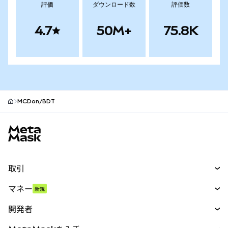
評価
ダウンロード数
評価数
4.7
50M+
75.8K
MCDon/BDT
MetaMaskサイトフッター
取引
スワップ
マネー
新規
予測
新規
購入
開発者
パーペチュアル
新規
カード
ドキュメントを表示