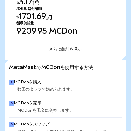
৳3.17億
取引量
(24時間)
৳1701.69万
循環供給量
9209.95
MCDon
さらに統計を見る
さらに統計を見る
MetaMaskでMCDonを使用する方法
MCDonを購入
数回のタップで始められます。
MCDonを売却
MCDonを現金に交換します。
MCDonをスワップ