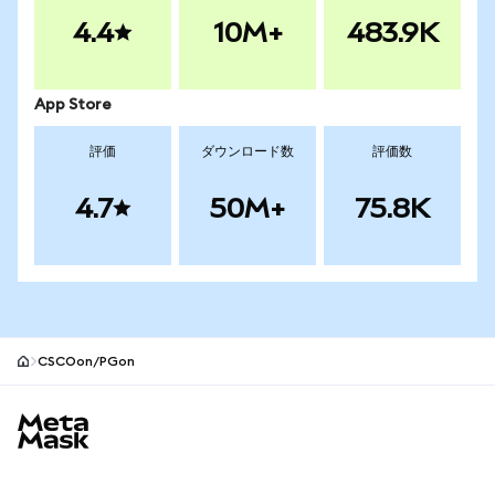
4.4
10M+
483.9K
App Store
評価
ダウンロード数
評価数
4.7
50M+
75.8K
CSCOon/PGon
MetaMaskサイトフッター