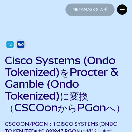
METAMASKを入手
METAMASKを入手
Cisco Systems (Ondo
Tokenized)をProcter &
Gamble (Ondo
Tokenized)に変換
（CSCOonからPGonへ）
CSCOON/PGON：1 CISCO SYSTEMS (ONDO
TOKENIZED)は0.831947 PGONに相当します