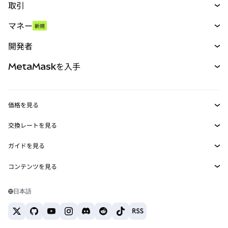
取引
スワップ
マネー
新規
予測
新規
購入
開発者
パーペチュアル
新規
カード
ドキュメントを表示
MetaMaskを入手
RWA
mUSD
新規
ダッシュボード
トランザクションシールド
収益化
Smart Accounts Kit
Agent Wallet
新規
価格を見る
埋め込みウォレット
Snaps
ビットコインの価格
交換レートを見る
MetaMask Connect
イーサリアムの価格
報酬
新規
BTC→USD
Solanaの価格
ガイドを見る
Snaps
セキュリティ
ETH→USD
BTCの購入
Shiba Inuの価格
USDT→INR
コンテンツを見る
Web3サービス
サポート
ETHの購入
Pepeの価格
ビットコインウォレット
BTC→USDT
SOLの購入
キャリア
Tetherの価格
Solanaウォレット
日本語
BTC→INR
PEPEの購入
お問い合わせ
USDCの価格
おすすめの暗号資産カード
ETH→USDT
USDTの購入
Chanlinkの価格
おすすめのモバイル暗号資産ウォレット
USDT→PHP