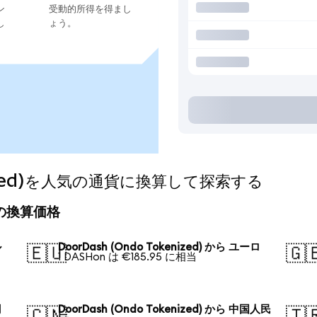
ン
受動的所得を得まし
し
ょう。
enized)を人気の通貨に換算して探索する
今日の換算価格
ル
DoorDash (Ondo Tokenized) から ユーロ
🇪🇺
🇬
1 DASHon は €185.95 に相当
円
DoorDash (Ondo Tokenized) から 中国人民
🇨🇳
🇹