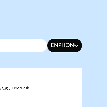
ENPHON
るため、DoorDash