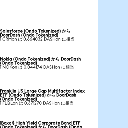
Salesforce (Ondo Tokenized) から
DoorDash (Ondo Tokenized)
1 CRMon は 0.864032 DASHon に相当
Nokia (Ondo Tokenized) から DoorDash
(Ondo Tokenized)
1 NOKon は 0.044174 DASHon に相当
Franklin US Large Cap Multifactor Index
ETF (Ondo Tokenized) から DoorDash
(Ondo Tokenized)
1 FLQLon は 0.371270 DASHon に相当
iBoxx $ High Yield Corporate Bond ETF
(Ondo Tokenized) から DoorDash (Ondo