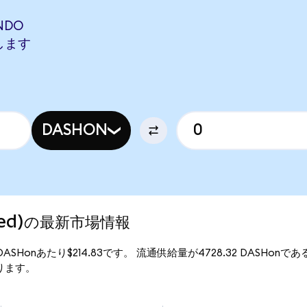
NDO
当します
DASHON
nized)の最新市場情報
、1DASHonあたり$214.83です。 流通供給量が4728.32 DASHonであ
となります。