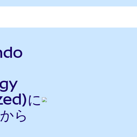
ndo
rgy
zed)に
nから