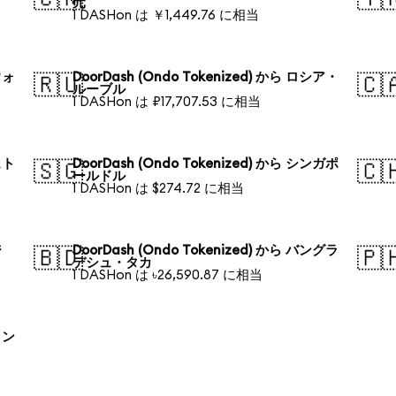
元
1 DASHon は ￥1,449.76 に相当
ウォ
DoorDash (Ondo Tokenized) から ロシア・
🇷🇺
🇨
ルーブル
1 DASHon は ₽17,707.53 に相当
スト
DoorDash (Ondo Tokenized) から シンガポ
🇸🇬
🇨
ールドル
1 DASHon は $274.72 に相当
ジ
DoorDash (Ondo Tokenized) から バングラ
🇧🇩
🇵
デシュ・タカ
1 DASHon は ৳26,590.87 に相当
ラン