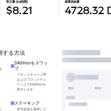
取引量
(24時間)
循環供給量
$8.21
4728.32
使用する方法
取引
DASHonをスワッ
プ
交
ブロックチェーン間
およびブロックチェ
ーン上でDASHonを
15分
30分
取引します。
ステーキング
ッ
暗号資産を運用して