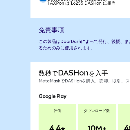
1 AXPon は 1.6255 DASHon に相当
免責事項
この製品はDoorDashによって発行、後援
るためのみに使用されます。
数秒でDASHonを入手
MetaMaskでDASHonを購入、売却、取
Google Play
評価
ダウンロード数
4.4
10M+
4