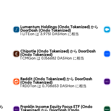
Lumentum Holdings (Ondo Tokenized) から
DoorDash (Ondo Tokenized)
1 LITEon は 3.9751 DASHon に相当
Chipotle (Ondo Tokenized) から DoorDash
(Ondo Tokenized)
1 CMGon は 0.156682 DASHon に相当
h
Reddit (Ondo Tokenized) から DoorDash
(Ondo Tokenized)
1 RDDTon は 0.708653 DASHon に相当
から
Franklin Income Equity Focus ETF (Ondo
Tokenized) から DoorDash (Ondo