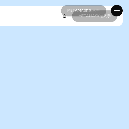
METAMASKを入手
METAMASKを入手
METAMASKを入手
METAMASKを入手