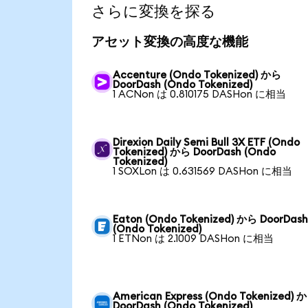
さらに変換を探る
アセット変換の高度な機能
Accenture (Ondo Tokenized) から
DoorDash (Ondo Tokenized)
1 ACNon は 0.810175 DASHon に相当
Direxion Daily Semi Bull 3X ETF (Ondo
Tokenized) から DoorDash (Ondo
Tokenized)
1 SOXLon は 0.631569 DASHon に相当
Eaton (Ondo Tokenized) から DoorDas
(Ondo Tokenized)
1 ETNon は 2.1009 DASHon に相当
American Express (Ondo Tokenized) 
DoorDash (Ondo Tokenized)