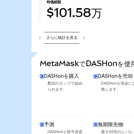
時価総額
$101.58万
さらに統計を見る
さらに統計を見る
MetaMaskでDASHonを
DASHonを購入
DASHonを売却
数回のタップで始め
DASHonを現金に
られます。
換します。
予測
無期限先物
DASHonと暗号資産
最大50倍のレバレ