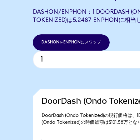
DASHON/ENPHON：1 DOORDASH (O
TOKENIZED)は5.2487 ENPHONに相
DASHONをENPHONにスワップ
DoorDash (Ondo Toke
DoorDash (Ondo Tokenized)の現行価格は
(Ondo Tokenized)の時価総額は$101.58万