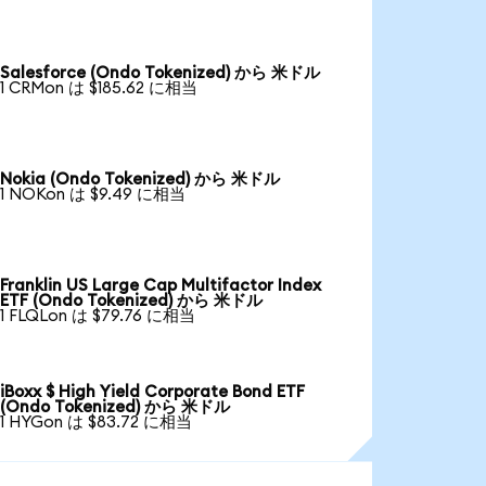
Salesforce (Ondo Tokenized) から 米ドル
1 CRMon は $185.62 に相当
Nokia (Ondo Tokenized) から 米ドル
1 NOKon は $9.49 に相当
Franklin US Large Cap Multifactor Index
ETF (Ondo Tokenized) から 米ドル
1 FLQLon は $79.76 に相当
iBoxx $ High Yield Corporate Bond ETF
(Ondo Tokenized) から 米ドル
1 HYGon は $83.72 に相当