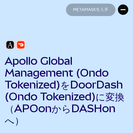
METAMASKを入手
METAMASKを入手
Apollo Global
Management (Ondo
Tokenized)をDoorDash
(Ondo Tokenized)に変換
（APOonからDASHon
へ）