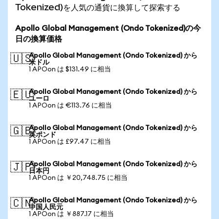
Tokenized)を人気の通貨に換算して探索する
Apollo Global Management (Ondo Tokenized)の今
日の換算価格
Apollo Global Management (Ondo Tokenized) から
🇺🇸
米ドル
1 APOon は $131.49 に相当
Apollo Global Management (Ondo Tokenized) から
🇪🇺
ユーロ
1 APOon は €113.76 に相当
Apollo Global Management (Ondo Tokenized) から
🇬🇧
英ポンド
1 APOon は £97.47 に相当
Apollo Global Management (Ondo Tokenized) から
🇯🇵
日本円
1 APOon は ￥20,748.75 に相当
Apollo Global Management (Ondo Tokenized) から
🇨🇳
中国人民元
1 APOon は ￥887.17 に相当