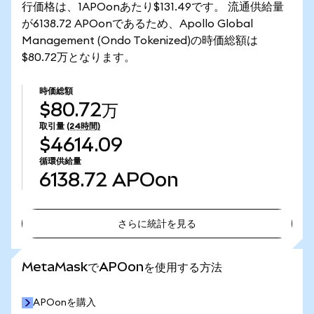
行価格は、1APOonあたり$131.49です。 流通供給量
が6138.72 APOonであるため、Apollo Global
Management (Ondo Tokenized)の時価総額は
$80.72万となります。
時価総額
$80.72万
取引量
(24時間)
$4614.09
循環供給量
6138.72
APOon
さらに統計を見る
さらに統計を見る
MetaMaskでAPOonを使用する方法
APOonを購入