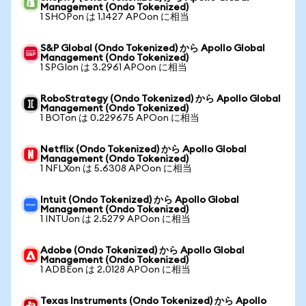
Management (Ondo Tokenized)
1 SHOPon は 1.1427 APOon に相当
S&P Global (Ondo Tokenized) から Apollo Global
Management (Ondo Tokenized)
1 SPGIon は 3.2961 APOon に相当
RoboStrategy (Ondo Tokenized) から Apollo Global
Management (Ondo Tokenized)
1 BOTon は 0.229675 APOon に相当
Netflix (Ondo Tokenized) から Apollo Global
Management (Ondo Tokenized)
1 NFLXon は 5.6308 APOon に相当
Intuit (Ondo Tokenized) から Apollo Global
Management (Ondo Tokenized)
1 INTUon は 2.5279 APOon に相当
Adobe (Ondo Tokenized) から Apollo Global
Management (Ondo Tokenized)
1 ADBEon は 2.0128 APOon に相当
Texas Instruments (Ondo Tokenized) から Apollo