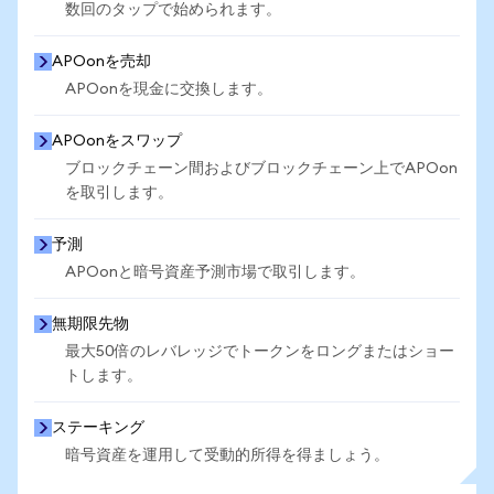
数回のタップで始められます。
APOonを売却
APOonを現金に交換します。
APOonをスワップ
ブロックチェーン間およびブロックチェーン上でAPOon
を取引します。
予測
APOonと暗号資産予測市場で取引します。
無期限先物
最大50倍のレバレッジでトークンをロングまたはショー
トします。
ステーキング
暗号資産を運用して受動的所得を得ましょう。