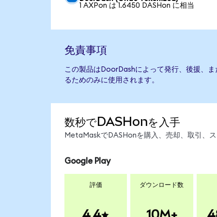
1 AXPon は 1.6450 DASHon に相当
免責事項
この製品はDoorDashによって発行、後援
るためのみに使用されます。
数秒でDASHonを入手
MetaMaskでDASHonを購入、売却、取
Google Play
評価
ダウンロード数
4.4
10M+
4