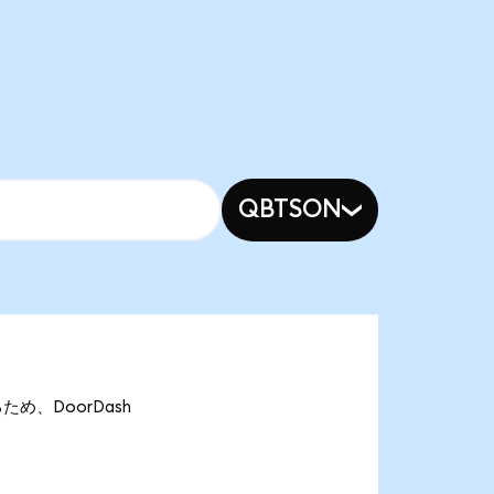
QBTSON
るため、DoorDash