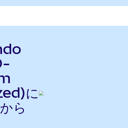
ndo
D-
um
zed)に
nから