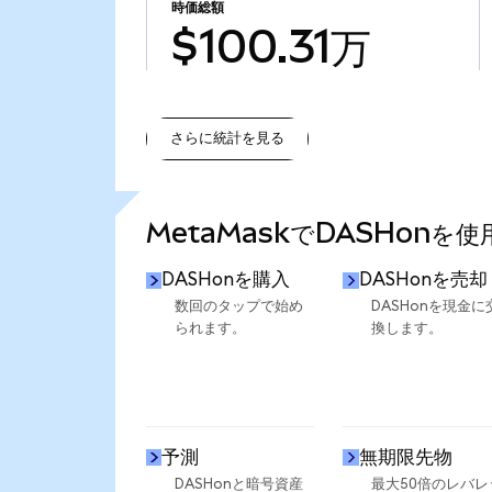
時価総額
$100.31万
さらに統計を見る
さらに統計を見る
MetaMaskでDASHonを
DASHonを購入
DASHonを売却
数回のタップで始め
DASHonを現金に
られます。
換します。
予測
無期限先物
DASHonと暗号資産
最大50倍のレバレ