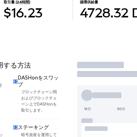
取引量
(24時間)
循環供給量
$16.23
4728.32
使用する方法
取引
DASHonをスワッ
プ
交
ブロックチェーン間
およびブロックチェ
ーン上でDASHonを
15分
30分
取引します。
ステーキング
ッ
暗号資産を運用して