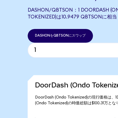
DASHON/QBTSON：1 DOORDASH (O
TOKENIZED)は10.9479 QBTSONに
DASHONをQBTSONにスワップ
DoorDash (Ondo Toke
DoorDash (Ondo Tokenized)の現行価格は
(Ondo Tokenized)の時価総額は$100.31万