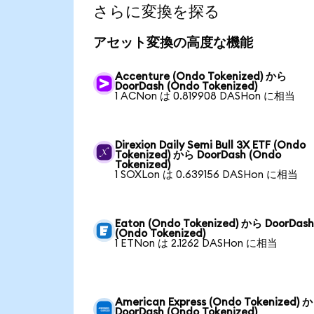
さらに変換を探る
アセット変換の高度な機能
Accenture (Ondo Tokenized) から
DoorDash (Ondo Tokenized)
1 ACNon は 0.819908 DASHon に相当
Direxion Daily Semi Bull 3X ETF (Ondo
Tokenized) から DoorDash (Ondo
Tokenized)
1 SOXLon は 0.639156 DASHon に相当
Eaton (Ondo Tokenized) から DoorDas
(Ondo Tokenized)
1 ETNon は 2.1262 DASHon に相当
American Express (Ondo Tokenized) 
DoorDash (Ondo Tokenized)