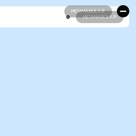
METAMASKを入手
METAMASKを入手
METAMASKを入手
METAMASKを入手