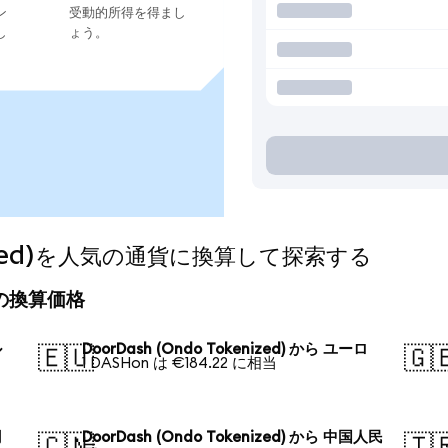
ン
受動的所得を得まし
し
ょう。
enized)を人気の通貨に換算して探索する
今日の換算価格
ル
DoorDash (Ondo Tokenized) から ユーロ
🇪🇺
🇬
1 DASHon は €184.22 に相当
円
DoorDash (Ondo Tokenized) から 中国人民
🇨🇳
🇹