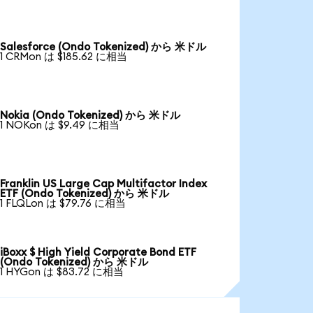
Salesforce (Ondo Tokenized) から 米ドル
1 CRMon は $185.62 に相当
Nokia (Ondo Tokenized) から 米ドル
1 NOKon は $9.49 に相当
Franklin US Large Cap Multifactor Index
ETF (Ondo Tokenized) から 米ドル
1 FLQLon は $79.76 に相当
iBoxx $ High Yield Corporate Bond ETF
(Ondo Tokenized) から 米ドル
1 HYGon は $83.72 に相当