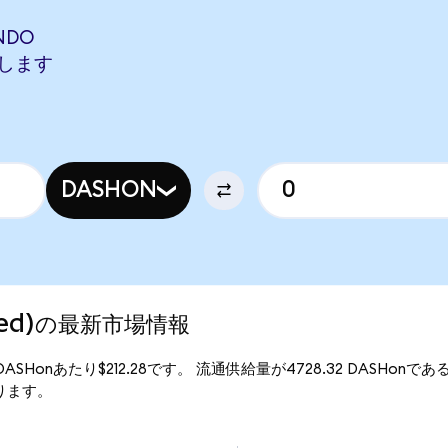
NDO
相当します
DASHON
nized)の最新市場情報
、1DASHonあたり$212.28です。 流通供給量が4728.32 DASHonであ
となります。