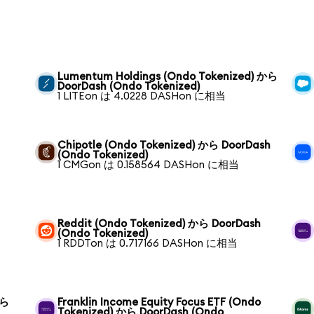
Lumentum Holdings (Ondo Tokenized) から
DoorDash (Ondo Tokenized)
1 LITEon は 4.0228 DASHon に相当
Chipotle (Ondo Tokenized) から DoorDash
(Ondo Tokenized)
1 CMGon は 0.158564 DASHon に相当
h
Reddit (Ondo Tokenized) から DoorDash
(Ondo Tokenized)
1 RDDTon は 0.717166 DASHon に相当
から
Franklin Income Equity Focus ETF (Ondo
Tokenized) から DoorDash (Ondo