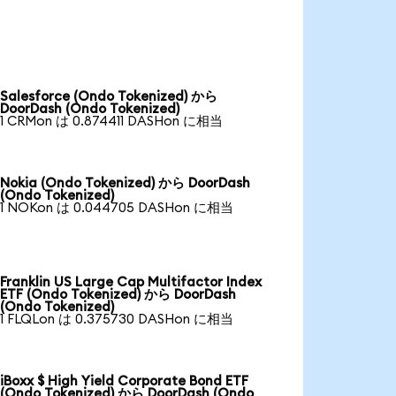
Salesforce (Ondo Tokenized) から
DoorDash (Ondo Tokenized)
1 CRMon は 0.874411 DASHon に相当
Nokia (Ondo Tokenized) から DoorDash
(Ondo Tokenized)
1 NOKon は 0.044705 DASHon に相当
Franklin US Large Cap Multifactor Index
ETF (Ondo Tokenized) から DoorDash
(Ondo Tokenized)
1 FLQLon は 0.375730 DASHon に相当
iBoxx $ High Yield Corporate Bond ETF
(Ondo Tokenized) から DoorDash (Ondo