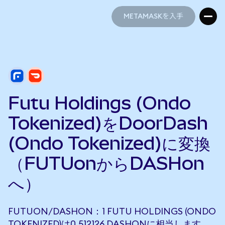
METAMASKを入手
METAMASKを入手
Futu Holdings (Ondo
Tokenized)をDoorDash
(Ondo Tokenized)に変換
（FUTUonからDASHon
へ）
FUTUON/DASHON：1 FUTU HOLDINGS (ONDO
TOKENIZED)は0.512126 DASHONに相当します