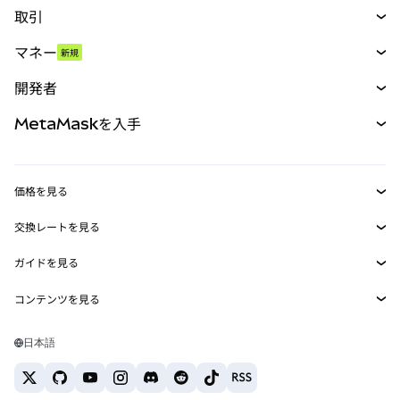
取引
スワップ
マネー
新規
予測
新規
購入
開発者
パーペチュアル
新規
カード
ドキュメントを表示
MetaMaskを入手
RWA
mUSD
新規
ダッシュボード
トランザクションシールド
収益化
Smart Accounts Kit
Agent Wallet
新規
価格を見る
埋め込みウォレット
Snaps
ビットコインの価格
交換レートを見る
MetaMask Connect
イーサリアムの価格
報酬
新規
BTC→USD
Solanaの価格
ガイドを見る
Snaps
セキュリティ
ETH→USD
BTCの購入
Shiba Inuの価格
USDT→INR
コンテンツを見る
Web3サービス
サポート
ETHの購入
Pepeの価格
ビットコインウォレット
BTC→USDT
SOLの購入
キャリア
Tetherの価格
Solanaウォレット
日本語
BTC→INR
PEPEの購入
お問い合わせ
USDCの価格
おすすめの暗号資産カード
ETH→USDT
USDTの購入
Chanlinkの価格
おすすめのモバイル暗号資産ウォレット