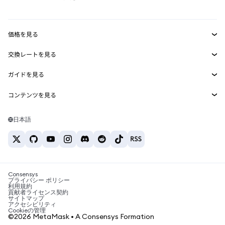
RWA
mUSD
新規
ダッシュボード
トランザクションシールド
収益化
Smart Accounts Kit
Agent Wallet
新規
価格を見る
埋め込みウォレット
Snaps
ビットコインの価格
交換レートを見る
MetaMask Connect
イーサリアムの価格
報酬
新規
BTC→USD
Solanaの価格
ガイドを見る
Snaps
セキュリティ
ETH→USD
BTCの購入
Shiba Inuの価格
USDT→INR
コンテンツを見る
Web3サービス
サポート
ETHの購入
Pepeの価格
ビットコインウォレット
BTC→USDT
SOLの購入
キャリア
Tetherの価格
Solanaウォレット
日本語
BTC→INR
PEPEの購入
お問い合わせ
USDCの価格
おすすめの暗号資産カード
ETH→USDT
USDTの購入
Chanlinkの価格
おすすめのモバイル暗号資産ウォレット
USDT→PHP
USDCの購入
Polymarketとは？
BTC→EUR
SHIBの購入
Consensys
税制関連ニュース
プライバシー ポリシー
利用規約
BNBの購入
貢献者ライセンス契約
暗号資産の購入方法は？
サイトマップ
アクセシビリティ
ビットコインを売るには？
Cookieの管理
©2026 MetaMask • A Consensys Formation