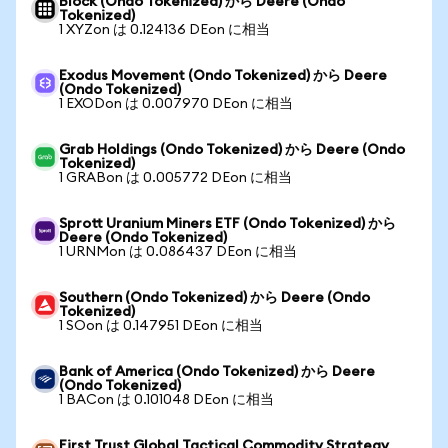
Block (Ondo Tokenized) から Deere (Ondo
Tokenized)
1 XYZon は 0.124136 DEon に相当
Exodus Movement (Ondo Tokenized) から Deere
(Ondo Tokenized)
1 EXODon は 0.007970 DEon に相当
Grab Holdings (Ondo Tokenized) から Deere (Ondo
Tokenized)
1 GRABon は 0.005772 DEon に相当
Sprott Uranium Miners ETF (Ondo Tokenized) から
Deere (Ondo Tokenized)
1 URNMon は 0.086437 DEon に相当
Southern (Ondo Tokenized) から Deere (Ondo
Tokenized)
1 SOon は 0.147951 DEon に相当
Bank of America (Ondo Tokenized) から Deere
(Ondo Tokenized)
1 BACon は 0.101048 DEon に相当
First Trust Global Tactical Commodity Strategy