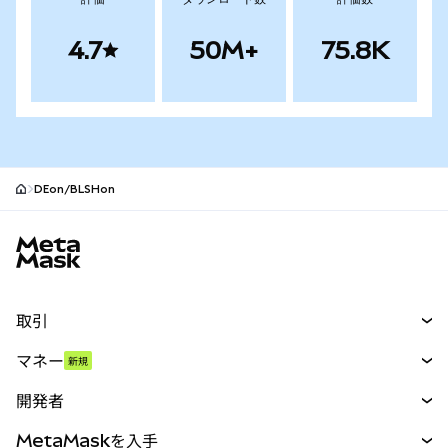
4.7
50M+
75.8K
DEon/BLSHon
MetaMaskサイトフッター
取引
スワップ
マネー
新規
予測
新規
購入
開発者
パーペチュアル
新規
カード
ドキュメントを表示
MetaMaskを入手