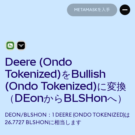
METAMASKを入手
METAMASKを入手
Deere (Ondo
Tokenized)をBullish
(Ondo Tokenized)に変換
（DEonからBLSHonへ）
DEON/BLSHON：1 DEERE (ONDO TOKENIZED)は
26.7727 BLSHONに相当します