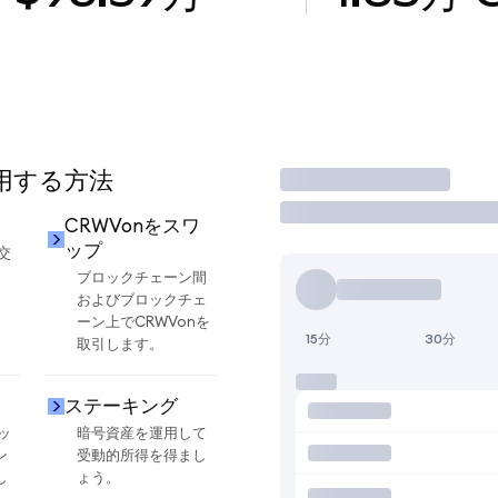
使用する方法
取引
却
CRWVonをスワ
ップ
交
ブロックチェーン間
およびブロックチェ
ーン上でCRWVonを
15分
30分
取引します。
ステーキング
ッ
暗号資産を運用して
ン
受動的所得を得まし
し
ょう。