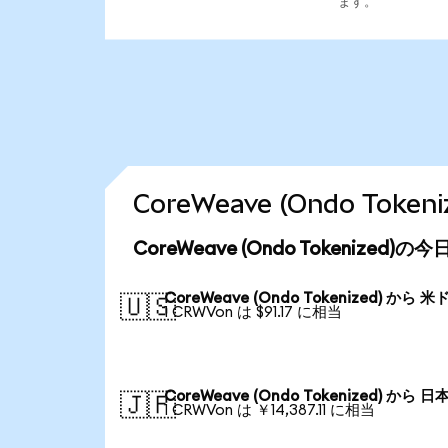
ます。
CoreWeave (Ondo To
CoreWeave (Ondo Tokenized
CoreWeave (Ondo Tokenized) から 米
🇺🇸
1 CRWVon は $91.17 に相当
CoreWeave (Ondo Tokenized) から 日
🇯🇵
1 CRWVon は ￥14,387.11 に相当