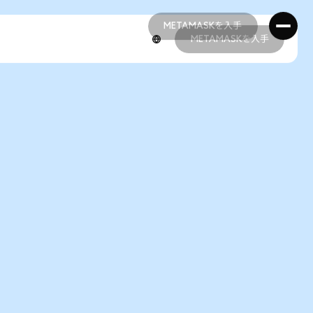
METAMASKを入手
METAMASKを入手
METAMASKを入手
METAMASKを入手