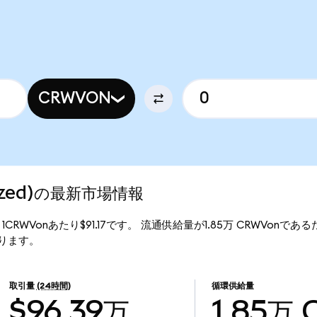
CRWVON
nized)の最新市場情報
格は、1CRWVonあたり$91.17です。 流通供給量が1.85万 CRWVonである
となります。
取引量
(24時間)
循環供給量
$96.39万
1.85万