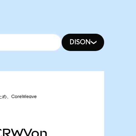
DISON
ため、CoreWeave
CRWVon