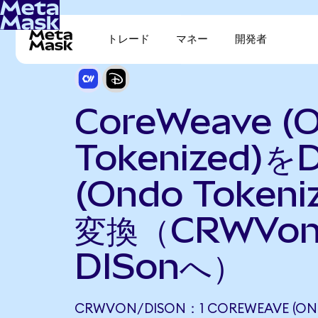
トレード
マネー
開発者
CoreWeave (
Tokenized)をD
(Ondo Tokeni
変換（CRWVo
DISonへ）
CRWVON/DISON：1 COREWEAVE (ON