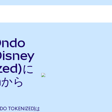
Ondo
isney
zed)に
nから
DO TOKENIZED)は