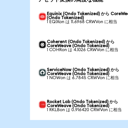
Equinix (Ondo Tokenized) から CoreWe
(Ondo Tokenized)
1 EQIXon は 11.6968 CRWVon に相当
Coherent (Ondo Tokenized) から
CoreWeave (Ondo Tokenized)
1 COHRon は 4.1026 CRWVon に相当
ServiceNow (Ondo Tokenized) から
CoreWeave (Ondo Tokenized)
1 NOWon は 6.7845 CRWVon に相当
Rocket Lab (Ondo Tokenized) から
CoreWeave (Ondo Tokenized)
1 RKLBon は 0.916420 CRWVon に相当