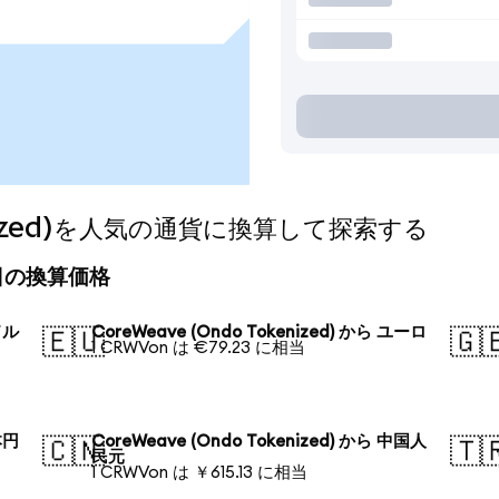
kenized)を人気の通貨に換算して探索する
)の今日の換算価格
ドル
CoreWeave (Ondo Tokenized) から ユーロ
🇪🇺
🇬
1 CRWVon は €79.23 に相当
本円
CoreWeave (Ondo Tokenized) から 中国人
🇨🇳
🇹
民元
1 CRWVon は ￥615.13 に相当