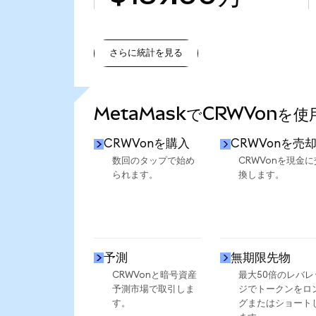
さらに統計を見る
さらに統計を見る
MetaMaskでCRWVonを
CRWVonを購入
CRWVonを売
数回のタップで始め
CRWVonを現金に
られます。
換します。
予測
無期限先物
CRWVonと暗号資産
最大50倍のレバレ
予測市場で取引しま
ジでトークンをロ
す。
グまたはショート