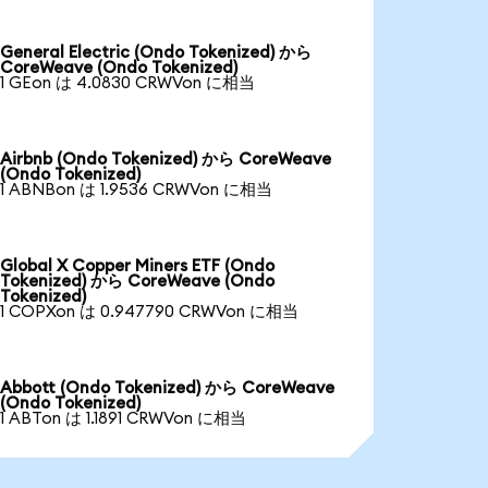
General Electric (Ondo Tokenized) から
CoreWeave (Ondo Tokenized)
1 GEon は 4.0830 CRWVon に相当
Airbnb (Ondo Tokenized) から CoreWeave
(Ondo Tokenized)
1 ABNBon は 1.9536 CRWVon に相当
Global X Copper Miners ETF (Ondo
Tokenized) から CoreWeave (Ondo
Tokenized)
1 COPXon は 0.947790 CRWVon に相当
Abbott (Ondo Tokenized) から CoreWeave
(Ondo Tokenized)
1 ABTon は 1.1891 CRWVon に相当