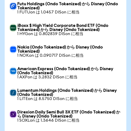
Futu Holdings (Ondo Tokenized) から Disney (Ondo
Tokenized)
1 FUTUon は 1.0457 DISon に相当
iBoxx $ High Yield Corporate Bond ETF (Ondo
Tokenized) から Disney (Ondo Tokenized)
1 HYGon は 0.802839 DISon に相当
Nokia (Ondo Tokenized) から Disney (Ondo
Tokenized)
1 NOKon は 0.090717 DISon に相当
American Express (Ondo Tokenized) から Disney
(Ondo Tokenized)
1 AXPon は 3.2832 DISon に相当
Lumentum Holdings (Ondo Tokenized) から Disney
(Ondo Tokenized)
1 LITEon は 8.5750 DISon に相当
Direxion Daily Semi Bull 3X ETF (Ondo Tokenized) か
ら Disney (Ondo Tokenized)
1 SOXLon は 1.3646 DISon に相当