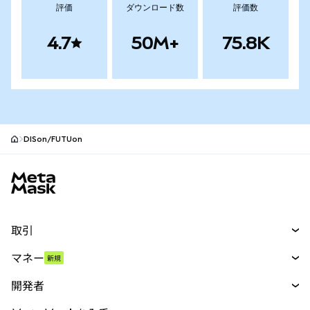
評価
ダウンロード数
評価数
4.7
50M+
75.8K
DISon/FUTUon
MetaMaskサイトフッター
取引
スワップ
マネー
新規
予測
新規
購入
開発者
パーペチュアル
新規
カード
ドキュメントを表示