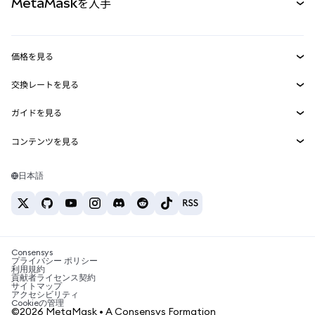
MetaMaskを入手
RWA
mUSD
新規
ダッシュボード
トランザクションシールド
収益化
Smart Accounts Kit
Agent Wallet
新規
価格を見る
埋め込みウォレット
Snaps
ビットコインの価格
交換レートを見る
MetaMask Connect
イーサリアムの価格
報酬
新規
BTC→USD
Solanaの価格
ガイドを見る
Snaps
セキュリティ
ETH→USD
BTCの購入
Shiba Inuの価格
USDT→INR
コンテンツを見る
Web3サービス
サポート
ETHの購入
Pepeの価格
ビットコインウォレット
BTC→USDT
SOLの購入
キャリア
Tetherの価格
Solanaウォレット
日本語
BTC→INR
PEPEの購入
お問い合わせ
USDCの価格
おすすめの暗号資産カード
ETH→USDT
USDTの購入
Chanlinkの価格
おすすめのモバイル暗号資産ウォレット
USDT→PHP
USDCの購入
Polymarketとは？
BTC→EUR
SHIBの購入
Consensys
税制関連ニュース
プライバシー ポリシー
利用規約
BNBの購入
貢献者ライセンス契約
暗号資産の購入方法は？
サイトマップ
アクセシビリティ
ビットコインを売るには？
Cookieの管理
©2026 MetaMask • A Consensys Formation