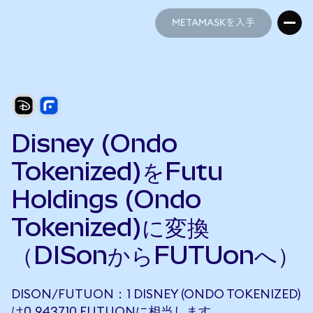
METAMASKを入手
METAMASKを入手
Disney (Ondo
Tokenized)をFutu
Holdings (Ondo
Tokenized)に変換
（DISonからFUTUonへ）
DISON/FUTUON：1 DISNEY (ONDO TOKENIZED)
は0.943710 FUTUONに相当します