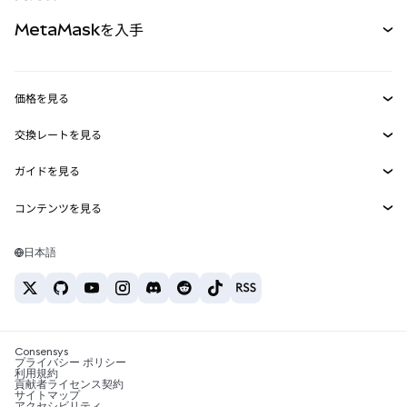
パーペチュアル
新規
カード
ドキュメントを表示
MetaMaskを入手
RWA
mUSD
新規
ダッシュボード
トランザクションシールド
収益化
Smart Accounts Kit
Agent Wallet
新規
価格を見る
埋め込みウォレット
Snaps
ビットコインの価格
交換レートを見る
MetaMask Connect
イーサリアムの価格
報酬
新規
BTC→USD
Solanaの価格
ガイドを見る
Snaps
セキュリティ
ETH→USD
BTCの購入
Shiba Inuの価格
USDT→INR
コンテンツを見る
Web3サービス
サポート
ETHの購入
Pepeの価格
ビットコインウォレット
BTC→USDT
SOLの購入
キャリア
Tetherの価格
Solanaウォレット
日本語
BTC→INR
PEPEの購入
お問い合わせ
USDCの価格
おすすめの暗号資産カード
ETH→USDT
USDTの購入
Chanlinkの価格
おすすめのモバイル暗号資産ウォレット
USDT→PHP
USDCの購入
Polymarketとは？
BTC→EUR
SHIBの購入
Consensys
税制関連ニュース
プライバシー ポリシー
利用規約
BNBの購入
貢献者ライセンス契約
暗号資産の購入方法は？
サイトマップ
アクセシビリティ