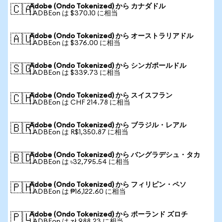
Adobe (Ondo Tokenized) から カナダドル
🇨🇦
1 ADBEon は $370.10 に相当
Adobe (Ondo Tokenized) から オーストラリアドル
🇦🇺
1 ADBEon は $376.00 に相当
Adobe (Ondo Tokenized) から シンガポールドル
🇸🇬
1 ADBEon は $339.73 に相当
Adobe (Ondo Tokenized) から スイスフラン
🇨🇭
1 ADBEon は CHF 214.78 に相当
Adobe (Ondo Tokenized) から ブラジル・レアル
🇧🇷
1 ADBEon は R$1,350.87 に相当
Adobe (Ondo Tokenized) から バングラデシュ・タカ
🇧🇩
1 ADBEon は ৳32,795.54 に相当
Adobe (Ondo Tokenized) から フィリピン・ペソ
🇵🇭
1 ADBEon は ₱16,122.60 に相当
Adobe (Ondo Tokenized) から ポーランド ズロチ
🇵🇱
1 ADBEon は zł 988.23 に相当