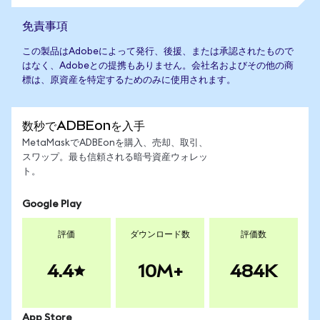
免責事項
この製品はAdobeによって発行、後援、または承認されたもので
はなく、Adobeとの提携もありません。会社名およびその他の商
標は、原資産を特定するためのみに使用されます。
数秒でADBEonを入手
MetaMaskでADBEonを購入、売却、取引、
スワップ。最も信頼される暗号資産ウォレッ
ト。
Google Play
評価
ダウンロード数
評価数
4.4
10M+
484K
App Store