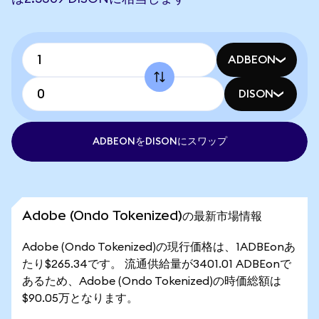
ADBEON
DISON
ADBEONをDISONにスワップ
Adobe (Ondo Tokenized)の最新市場情報
Adobe (Ondo Tokenized)の現行価格は、1ADBEonあ
たり$265.34です。 流通供給量が3401.01 ADBEonで
あるため、Adobe (Ondo Tokenized)の時価総額は
$90.05万となります。