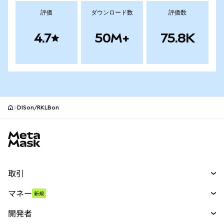
評価
ダウンロード数
評価数
4.7
50M+
75.8K
DISon/RKLBon
MetaMaskサイトフッター
取引
スワップ
マネー
新規
予測
新規
購入
開発者
パーペチュアル
新規
カード
ドキュメントを表示