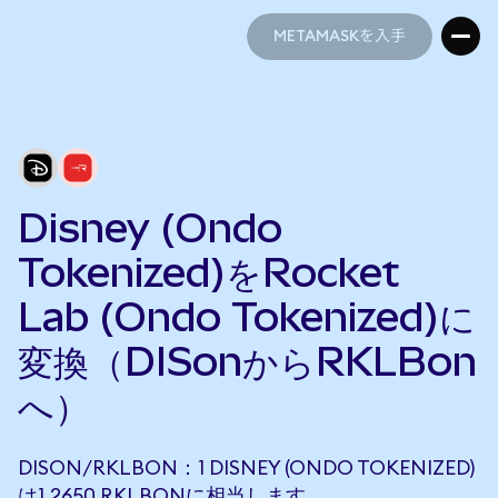
METAMASKを入手
METAMASKを入手
Disney (Ondo
Tokenized)をRocket
Lab (Ondo Tokenized)に
変換（DISonからRKLBon
へ）
DISON/RKLBON：1 DISNEY (ONDO TOKENIZED)
は1.2650 RKLBONに相当します