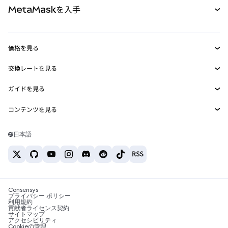
MetaMaskを入手
RWA
mUSD
新規
ダッシュボード
トランザクションシールド
収益化
Smart Accounts Kit
Agent Wallet
新規
価格を見る
埋め込みウォレット
Snaps
ビットコインの価格
交換レートを見る
MetaMask Connect
イーサリアムの価格
報酬
新規
BTC→USD
Solanaの価格
ガイドを見る
Snaps
セキュリティ
ETH→USD
BTCの購入
Shiba Inuの価格
USDT→INR
コンテンツを見る
Web3サービス
サポート
ETHの購入
Pepeの価格
ビットコインウォレット
BTC→USDT
SOLの購入
キャリア
Tetherの価格
Solanaウォレット
日本語
BTC→INR
PEPEの購入
お問い合わせ
USDCの価格
おすすめの暗号資産カード
ETH→USDT
USDTの購入
Chanlinkの価格
おすすめのモバイル暗号資産ウォレット
USDT→PHP
USDCの購入
Polymarketとは？
BTC→EUR
SHIBの購入
Consensys
税制関連ニュース
プライバシー ポリシー
利用規約
BNBの購入
貢献者ライセンス契約
暗号資産の購入方法は？
サイトマップ
アクセシビリティ
ビットコインを売るには？
Cookieの管理