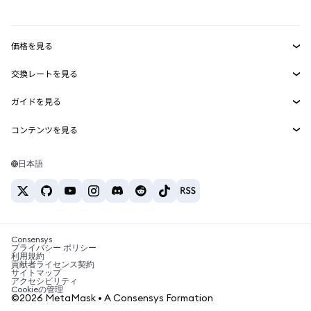
mUSD
新規
ダッシュボード
トランザクションシールド
収益化
Smart Accounts Kit
Agent Wallet
新規
価格を見る
埋め込みウォレット
Snaps
ビットコインの価格
交換レートを見る
MetaMask Connect
イーサリアムの価格
報酬
新規
BTC→USD
Solanaの価格
ガイドを見る
Snaps
セキュリティ
ETH→USD
BTCの購入
Shiba Inuの価格
USDT→INR
コンテンツを見る
Web3サービス
サポート
ETHの購入
Pepeの価格
ビットコインウォレット
BTC→USDT
SOLの購入
キャリア
Tetherの価格
Solanaウォレット
日本語
BTC→INR
PEPEの購入
お問い合わせ
USDCの価格
おすすめの暗号資産カード
ETH→USDT
USDTの購入
Chanlinkの価格
おすすめのモバイル暗号資産ウォレット
USDT→PHP
USDCの購入
Polymarketとは？
BTC→EUR
SHIBの購入
Consensys
税制関連ニュース
プライバシー ポリシー
利用規約
BNBの購入
貢献者ライセンス契約
暗号資産の購入方法は？
サイトマップ
アクセシビリティ
ビットコインを売るには？
Cookieの管理
©2026 MetaMask • A Consensys Formation