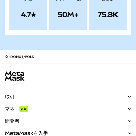
4.7
50M+
75.8K
DONUT/FOLD
MetaMaskサイトフッター
取引
スワップ
マネー
新規
予測
新規
購入
開発者
パーペチュアル
新規
カード
ドキュメントを表示
MetaMaskを入手
RWA