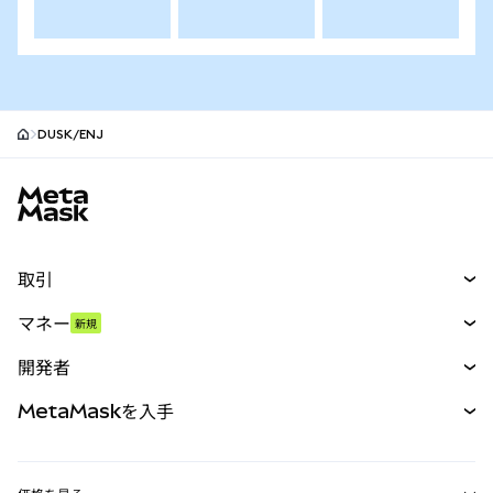
DUSK/ENJ
MetaMaskサイトフッター
取引
スワップ
マネー
新規
予測
新規
購入
開発者
パーペチュアル
新規
カード
ドキュメントを表示
MetaMaskを入手
RWA
mUSD
新規
ダッシュボード
トランザクションシールド
収益化
Smart Accounts Kit
Agent Wallet
新規