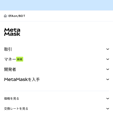
EFAon/BDT
MetaMaskサイトフッター
取引
スワップ
マネー
新規
予測
新規
購入
開発者
パーペチュアル
新規
カード
ドキュメントを表示
MetaMaskを入手
RWA
mUSD
新規
ダッシュボード
トランザクションシールド
収益化
Smart Accounts Kit
Agent Wallet
新規
価格を見る
埋め込みウォレット
Snaps
ビットコインの価格
交換レートを見る
MetaMask Connect
イーサリアムの価格
報酬
新規