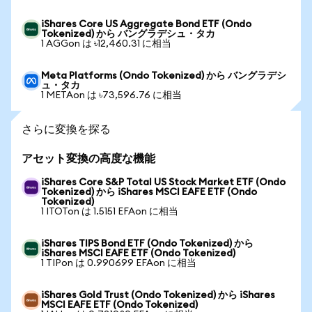
iShares Core US Aggregate Bond ETF (Ondo
Tokenized) から バングラデシュ・タカ
1 AGGon は ৳12,460.31 に相当
Meta Platforms (Ondo Tokenized) から バングラデシ
ュ・タカ
1 METAon は ৳73,596.76 に相当
さらに変換を探る
アセット変換の高度な機能
iShares Core S&P Total US Stock Market ETF (Ondo
Tokenized) から iShares MSCI EAFE ETF (Ondo
Tokenized)
1 ITOTon は 1.5151 EFAon に相当
iShares TIPS Bond ETF (Ondo Tokenized) から
iShares MSCI EAFE ETF (Ondo Tokenized)
1 TIPon は 0.990699 EFAon に相当
iShares Gold Trust (Ondo Tokenized) から iShares
MSCI EAFE ETF (Ondo Tokenized)