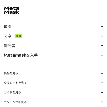
MetaMaskサイトフッター
取引
スワップ
マネー
新規
予測
新規
購入
開発者
パーペチュアル
新規
カード
ドキュメントを表示
MetaMaskを入手
RWA
mUSD
新規
ダッシュボード
トランザクションシールド
収益化
Smart Accounts Kit
Agent Wallet
新規
価格を見る
埋め込みウォレット
Snaps
ビットコインの価格
交換レートを見る
MetaMask Connect
イーサリアムの価格
報酬
新規
BTC→USD
Solanaの価格
ガイドを見る
Snaps
セキュリティ
ETH→USD
BTCの購入
Shiba Inuの価格
USDT→INR
コンテンツを見る
Web3サービス
サポート
ETHの購入
Pepeの価格
ビットコインウォレット