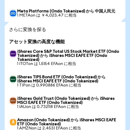
Meta Platforms (Ondo Tokenized) から 中国人民元
1 METAon は ￥4,023.47 に相当
さらに変換を探る
アセット変換の高度な機能
iShares Core S&P Total US Stock Market ETF (Ondo
Tokenized) から iShares MSCI EAFE ETF (Ondo
Tokenized)
1 ITOTon は 1.5154 EFAon に相当
iShares TIPS Bond ETF (Ondo Tokenized) から
iShares MSCI EAFE ETF (Ondo Tokenized)
1 TIPon は 0.990886 EFAon に相当
iShares Gold Trust (Ondo Tokenized) から iShares
MSCI EAFE ETF (Ondo Tokenized)
1 IAUon は 0.732118 EFAon に相当
Amazon (Ondo Tokenized) から iShares MSCI EAFE
ETF (Ondo Tokenized)
1 AMZNon は 2.4531 EFAon に相当