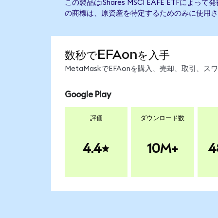
この製品はiShares MSCI EAFE ETFに
の商標は、原資産を特定するためのみに使用さ
数秒でEFAonを入手
MetaMaskでEFAonを購入、売却、取引
Google Play
評価
ダウンロード数
4.4
10M+
4