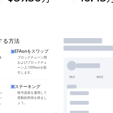
用する方法
取引
EFAonをスワップ
換
ブロックチェーン間
およびブロックチェ
ーン上でEFAonを取
引します。
15分
30分
ステーキング
ッ
暗号資産を運用して
ン
受動的所得を得まし
し
ょう。