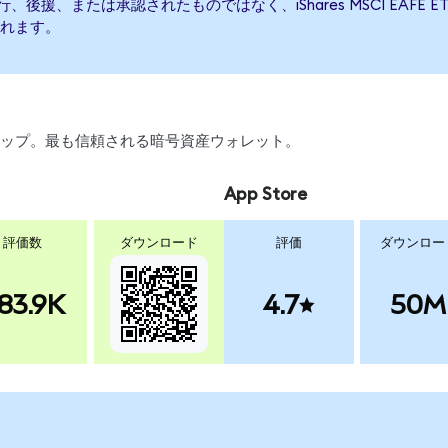
よって発行、後援、または承認されたものではなく、iShares MSCI E
れます。
、スワップ。最も信頼される暗号資産ウォレット。
App Store
評価数
ダウンロード
評価
ダウンロー
83.9K
4.7
50M