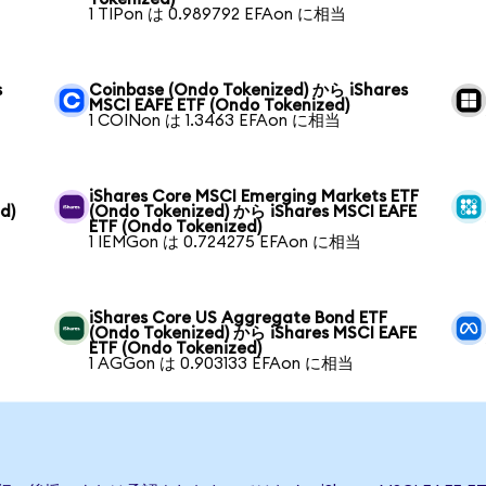
1 TIPon は 0.989792 EFAon に相当
s
Coinbase (Ondo Tokenized) から iShares
MSCI EAFE ETF (Ondo Tokenized)
1 COINon は 1.3463 EFAon に相当
iShares Core MSCI Emerging Markets ETF
d)
(Ondo Tokenized) から iShares MSCI EAFE
ETF (Ondo Tokenized)
1 IEMGon は 0.724275 EFAon に相当
iShares Core US Aggregate Bond ETF
(Ondo Tokenized) から iShares MSCI EAFE
ETF (Ondo Tokenized)
1 AGGon は 0.903133 EFAon に相当