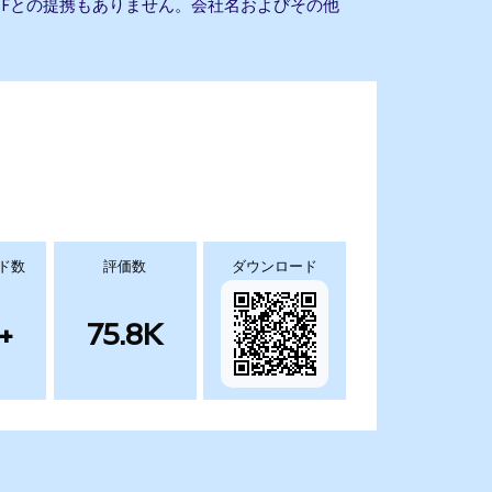
AFE ETFとの提携もありません。会社名およびその他
ド数
評価数
ダウンロード
+
75.8K