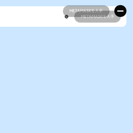
METAMASKを入手
METAMASKを入手
METAMASKを入手
METAMASKを入手