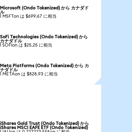
Microsoft (Ondo Tokenized) から カナダド
ル
1 MSFTon は $699.67 に相当
SoFi Technologies (Ondo Tokenized) から
カナダドル
1 SOFIon は $25.25 に相当
Meta Platforms (Ondo Tokenized) から カ
ナダドル
1 METAon は $828.93 に相当
iShares Gold Trust (Ondo Tokenized) から
iShares MSCI EAFE ETF (Ondo Tokenized)
1 IAUon は 0.727223 EFAon に相当