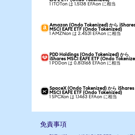
1 ITOTon は 1.5138 EFAon に相当
Amazon (Ondo Tokenized) から iShare
MSCI EAFE ETF (Ondo Tokenized)
1 AMZNon は 2.4531 EFAon に相当
PDD Holdings (Ondo Tokenized) から
iShares MSCI EAFE ETF (Ondo Tokenize
1 PDDon は 0.813168 EFAon に相当
SpaceX (Ondo Tokenized) から iShares
MSCI EAFE ETF (Ondo Tokenized)
1 SPCXon は 1.1463 EFAon に相当
免責事項