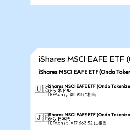
iShares MSCI EAFE E
iShares MSCI EAFE ETF (Ondo 
iShares MSCI EAFE ETF (Ondo Tokenize
🇺🇸
から 米ドル
1 EFAon は $111.93 に相当
iShares MSCI EAFE ETF (Ondo Tokenize
🇯🇵
から 日本円
1 EFAon は ￥17,663.52 に相当