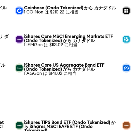
ダドル
Coinbase (Ondo Tokenized) から カナダドル
1 COINon は $210.22 に相当
 カナダ
iShares Core MSCI Emerging Markets ETF
(Ondo Tokenized) から カナダドル
1 IEMGon は $113.09 に相当
ドル
iShares Core US Aggregate Bond ETF
(Ondo Tokenized) から カナダドル
1 AGGon は $141.02 に相当
et
iShares TIPS Bond ETF (Ondo Tokenized) か
CI
ら iShares MSCI EAFE ETF (Ondo
Tokenized)