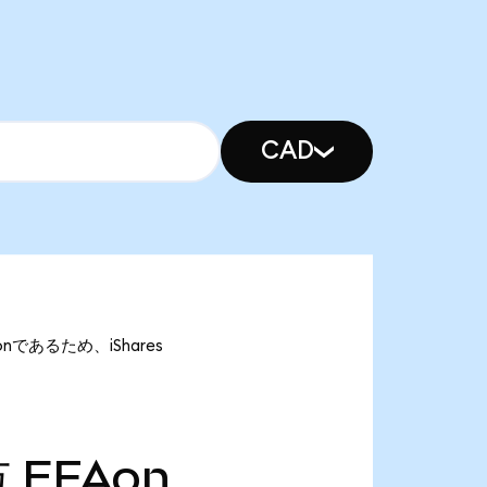
CAD
Aonであるため、iShares
万
EFAon