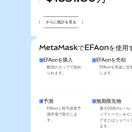
さらに統計を見る
さらに統計を見る
MetaMaskでEFAonを使
EFAonを購入
EFAonを売却
数回のタップで始め
EFAonを現金に交
られます。
します。
予測
無期限先物
EFAonと暗号資産予
最大50倍のレバレ
測市場で取引しま
ジでトークンをロ
す。
グまたはショート
ます。