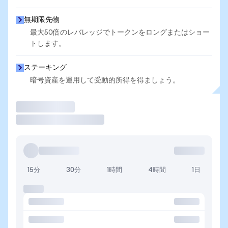
無期限先物
最大50倍のレバレッジでトークンをロングまたはショー
トします。
ステーキング
暗号資産を運用して受動的所得を得ましょう。
取引
15分
30分
1時間
4時間
1日