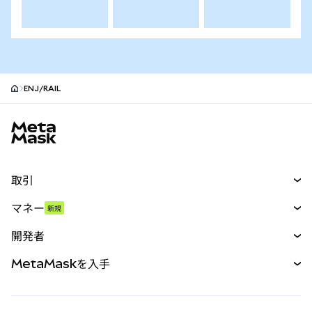
ENJ/RAIL
MetaMaskサイトフッター
取引
スワップ
マネー
新規
予測
新規
購入
開発者
パーペチュアル
新規
カード
ドキュメントを表示
MetaMaskを入手
RWA
mUSD
新規
ダッシュボード
トランザクションシールド
収益化
Smart Accounts Kit
Agent Wallet
新規