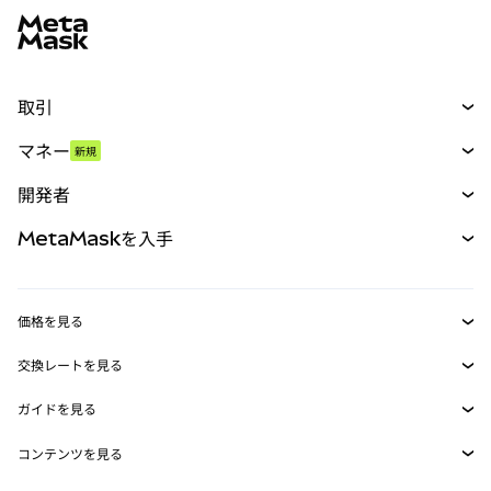
取引
スワップ
マネー
新規
予測
新規
購入
開発者
パーペチュアル
新規
カード
ドキュメントを表示
MetaMaskを入手
RWA
mUSD
新規
ダッシュボード
トランザクションシールド
収益化
Smart Accounts Kit
Agent Wallet
新規
価格を見る
埋め込みウォレット
Snaps
ビットコインの価格
交換レートを見る
MetaMask Connect
イーサリアムの価格
報酬
新規
BTC→USD
Solanaの価格
ガイドを見る
Snaps
セキュリティ
ETH→USD
BTCの購入
Shiba Inuの価格
USDT→INR
コンテンツを見る
Web3サービス
サポート
ETHの購入
Pepeの価格
ビットコインウォレット
BTC→USDT