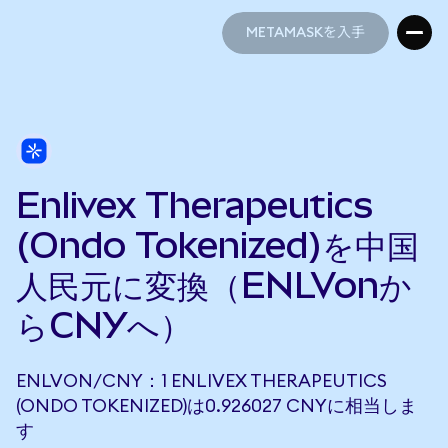
METAMASKを入手
METAMASKを入手
Enlivex Therapeutics
(Ondo Tokenized)を中国
人民元に変換（ENLVonか
らCNYへ）
ENLVON/CNY：1 ENLIVEX THERAPEUTICS
(ONDO TOKENIZED)は0.926027 CNYに相当しま
す